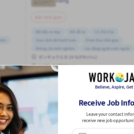
hàng
Bán thời gian
Bãi đậu xe đạp
Bãi đỗ xe
Có chỗ ở lại
hiệm
Giao dịch đã thanh toán
Ít hơn theo thời gian
Không cần kinh nghiệm
Lao động người nước ngoài
ゼンギョウえき (かながわけん)
Phúc lợi đi kèm
Ưu tiên nam giới
1,100 - 1,375/hour
Đã đăng Hơn 3 tháng trước
Believe, Aspire, Get
m thêm
Xem thêm
Receive Job Inf
View more Jobs in ゼンギョウえき (かながわけん)
Leave your contact info
receive new job opportuni