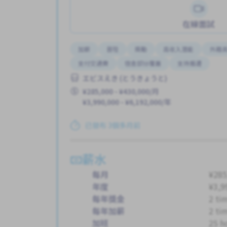
在線面試
加薪
晉陞
獎勵
高收入潛能
外籍
支付交通費
宿舍部分覆蓋
支持搬遷
エビスえき (とうきょうと)
¥285,000 - ¥430,000/月
¥3,990,000 - ¥6,192,000/年
已發布 3個多月前
薪水
每月
¥285
年度
¥3,9
每年獎金
2 ti
每年加薪
2 ti
加班
25 h