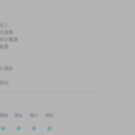
員工
交通費
部分覆蓋
搬遷
入潛能
車站
周四
周五
周六
周日