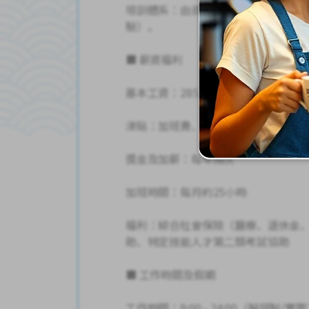
培訓體系：由資深員工進行一對一的
驗）。
■ 薪資福利
基本工資：285,000日元 - 430,000日
津貼：加班費、夜班津貼、交通補貼
獎金及加薪：每年兩次
加班時間：每月約25小時
福利：綜合社會保險（醫療、退休金、
助、特定技能人才第二類考試協助
■ 工作時間及假期
工作時間：9:00 - 24:00（輪班制/