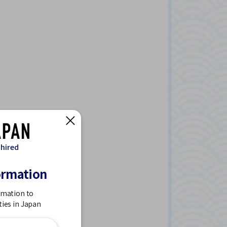
 hired
ormation
rmation to
ties in Japan