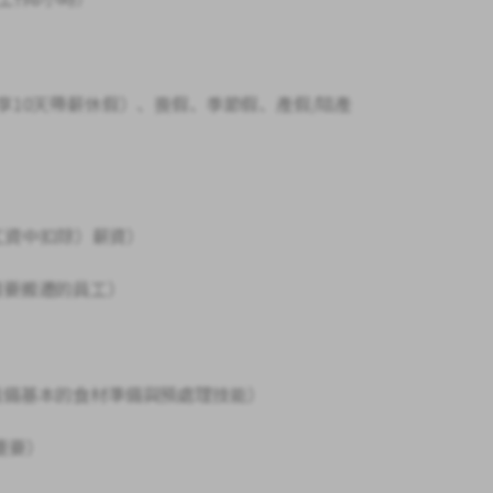
享10天帶薪休假）、喪假、季節假、產假/陪產
從工資中扣除）薪資）
需要搬遷的員工）
具備基本的食材準備與預處理技能）
重要）