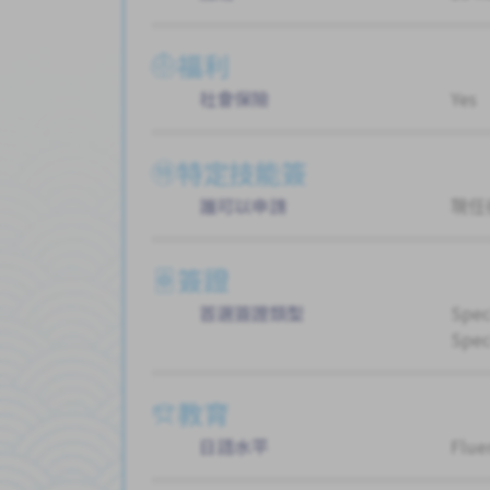
福利
社會保險
Yes
特定技能簽
誰可以申請
現任
簽證
首選簽證類型
Spec
Spec
教育
日語水平
Flue