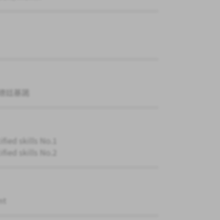
德廷基諾
ified skills No.1
ified skills No.2
nt