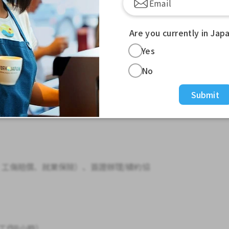
在職訓練（無需業界經驗，但需具備相關工作經
Are you currently in Jap
Yes
元
No
Submit
工傷賠償、就業保險）、簽證辦理/續約協
實際工作8小時）