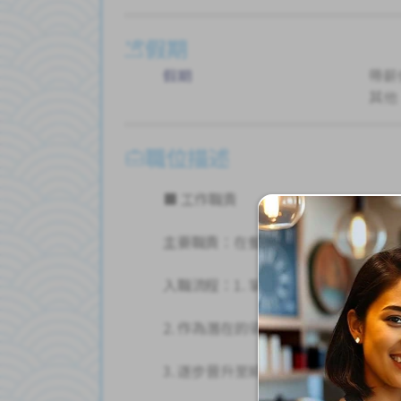
假期
假期
帶薪
其他
職位描述
■ 工作職責
主要職責：在餐廳為顧客服務、廚房
入職流程：1. 掌握顧客服務及食品準
2. 作為潛在的領導者，負責銷售管
3. 逐步晉升至綜合管理職缺。