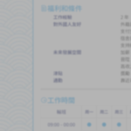
福利和條件
工作經驗
2 年
對外國人友好
外籍
支付
宿舍
支持
未來發展空間
加薪
晉陞
高收
津貼
獎勵
通勤
靠近
工作時間
輪班
周一
周二
周三
09:00 - 00:00