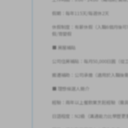
假期：每年115天/每週休2天
休假制度：有薪休假（入職6個月後可
假/育嬰假
■ 房屋補貼
公司住房補貼：每月50,000日圓（
搬遷補助：公司承擔（適用於入職後
■ 理想候選人簡介
經驗：兩年以上餐飲業烹飪經驗（需
日語程度：N2級（溝通能力比學歷更