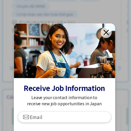
Chuyển đổi WKND
Cơ hội nhận việc làm toàn thời gian
サンゲンヂャヤえき (とうきょうと)
Cơ hội thăng tiến
Gần ga tàu
1,000 - 1,300/hour
Giao dịch đã thanh toán
Không cần kinh nghiệm
Đã đăng Hơn 3 tháng trước
Xem thêm
View more Jobs in サンゲンヂャヤえき (とうきょう
と)
Receive Job Information
Các công việc Nhà hàng
Leave your contact information to
receive new job opportunities in Japan
Giao xe máy
Nhà hàng
Job in