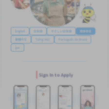
English
日本語
やさしい日本語
简体中文
繁體中文
Tiếng Việt
Português do Brasil
န်မာ
Sign In to Apply