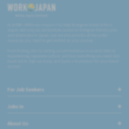
Believe, Aspire, Get Hired
At WORK JAPAN our mission is to help foreigners build a life in
Japan. Not only do we facilitate access to foreigner friendly jobs
and employers in Japan, but we also provide all the useful
resources you need to get started on your journey.
From finding jobs to renting accommodation to mobile SIMs to
experiencing Japanese culture, we have everything you need and
much more. Sign up today and build a foundation for your future
success.
For Job Seekers
Jobs in
About Us