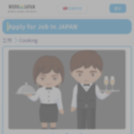
简体中文
登录
Believe, Aspire, Get Hired
Apply for Job In JAPAN
工作
Cooking