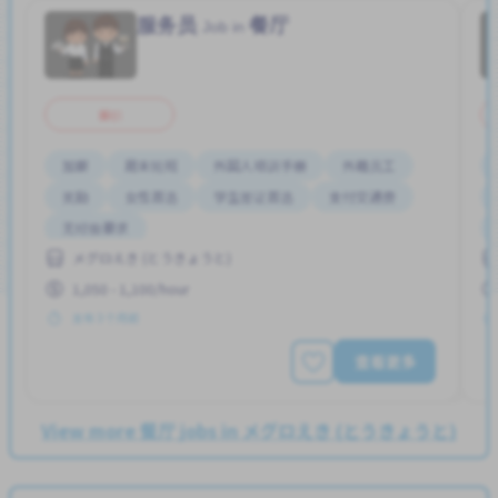
服务员
餐厅
Job in
兼职
加薪
周末轮班
外国人培训手册
外籍员工
奖励
女性首选
学生签证首选
支付交通费
无经验要求
メグロえき (とうきょうと)
1,050 - 1,100/hour
发布 3 个月前
查看更多
View more 餐厅 jobs in メグロえき (とうきょうと)