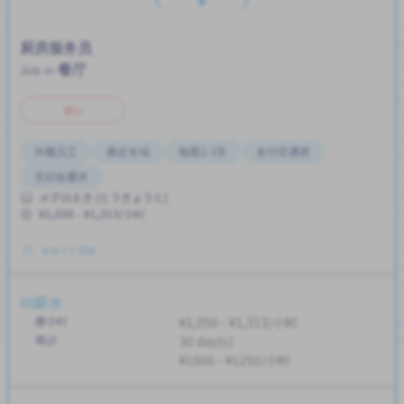
厨房服务员
餐厅
Job in
兼职
外籍员工
靠近车站
每周2-3天
支付交通费
无经验要求
メグロえき (とうきょうと)
¥1,050 - ¥1,313/小时
发布 3 个月前
薪水
按小时
¥1,050 - ¥1,313/小时
培训
30 day(s)
¥1000 - ¥1250/小时