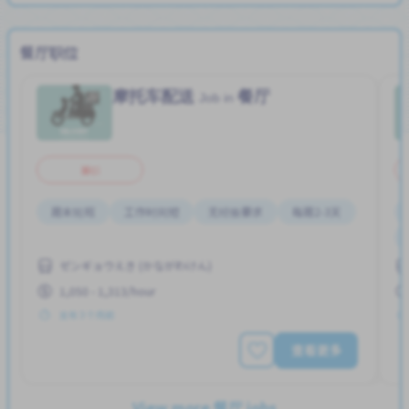
餐厅职位
摩托车配送
餐厅
Job in
兼职
周末轮班
工作时间短
无经验要求
每周2-3天
ゼンギョウえき (かながわけん)
1,050 - 1,313/hour
发布 3 个月前
查看更多
View more 餐厅 jobs