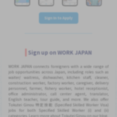
Sign In to Apply
Sign up on WORK JAPAN
WORK JAPAN connects foreigners with a wide range of
job opportunities across Japan, including roles such as
waiter/ waitress, dishwasher, kitchen staff, cleaner,
construction worker, factory worker, caregiver, delivery
personnel, farmer, fishery worker, hotel receptionist,
office administrator, call center agent, translator,
English teacher, tour guide, and more. We also offer
Tokutei Ginou 特定技能 (Specified Skilled Worker Visa)
jobs for both Specified Skilled Worker (i) and (ii)
categories. Learn more about Tokutei Ginou on our blog.