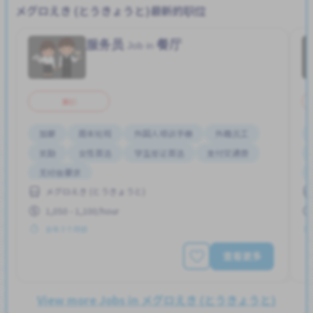
メグロえき (とうきょうと)最新的职位
服务员
餐厅
Job in
兼职
加薪
周末轮班
外国人培训手册
外籍员工
奖励
女性首选
学生签证首选
支付交通费
无经验要求
メグロえき (とうきょうと)
1,050 - 1,100/hour
发布 3 个月前
查看更多
View more Jobs in メグロえき (とうきょうと)