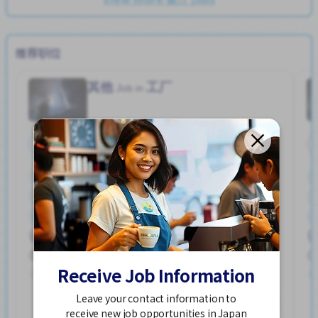
推荐职位
其他
工厂
Job in
全职
停车位
加薪
外籍员工
奖励
女性首选
宿舍部分覆盖
提供膳食
支付交通费
男性首选
ハユカえき (かがわけん)
250,000 - 400,000/month
Receive Job Information
发布 2个星期前
Leave your contact information to
查看更多
receive new job opportunities in Japan