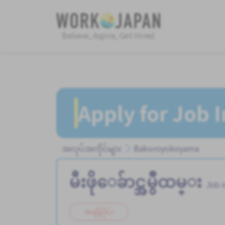
Believe, Aspire, Get Hired
Apply for Job 
အလုပ်အကိုင်များ
Bakuroyokoyama
မီးဖိုေခ်ာင္အမွဳထမ္း
Job 
အချိန်ပိုင်း