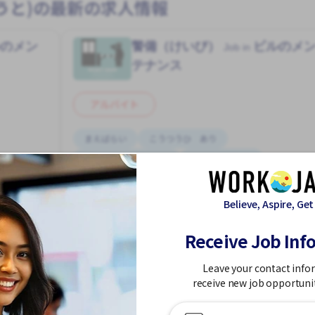
うと)の最新の求人情報
ルのメン
警備（けいび）
ビルのメ
Job in
テナンス
アルバイト
まえばらい
こうつうひ あり
がいこくじんが いる
しゅう2、3にち
はじめて OK
キンシチョウえき (とうきょうと)
Believe, Aspire, Get
1,088 - 1,360/hour
Receive Job Inf
求人掲載 ３ヶ月前〜
Leave your contact info
receive new job opportuni
っと見る
もっと見る