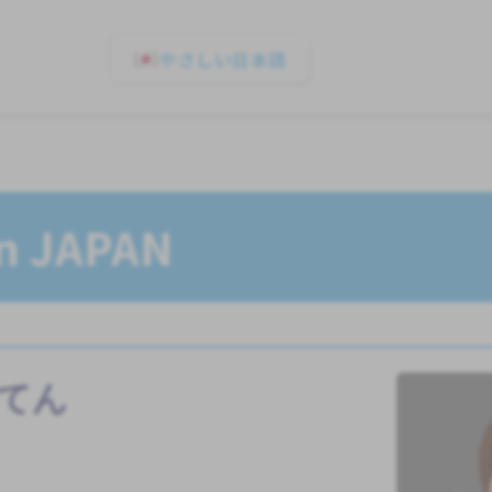
やさしい日本語
In JAPAN
てん