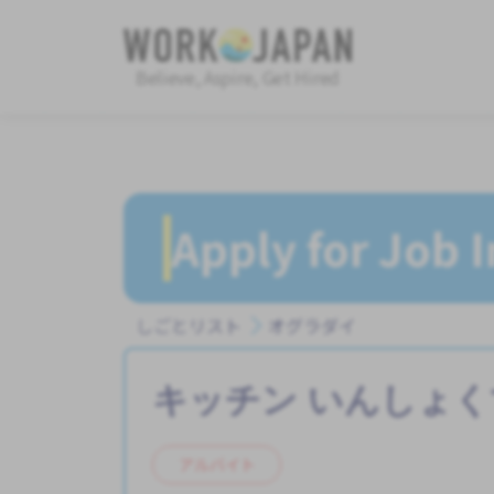
Believe, Aspire, Get Hired
Apply for Job 
しごとリスト
オグラダイ
キッチン
いんしょく
アルバイト