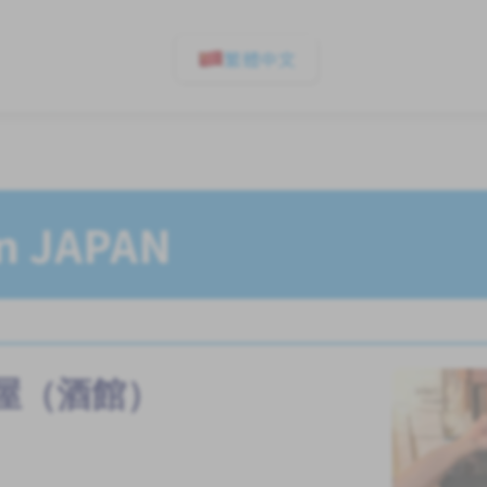
繁體中文
In JAPAN
酒屋（酒館）