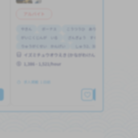
アルバイト
やきん
ボーナス
こうつうひ あり
がいこくじんが いる
ざんぎょう すくない
りゅうがくせい かんげい
しゅう2、3にち
イズミチュウオウえき (かながわけん)
はじめて OK
じてんしゃ OK
1,386 - 1,521/hour
求人掲載 １日前
もっと見る