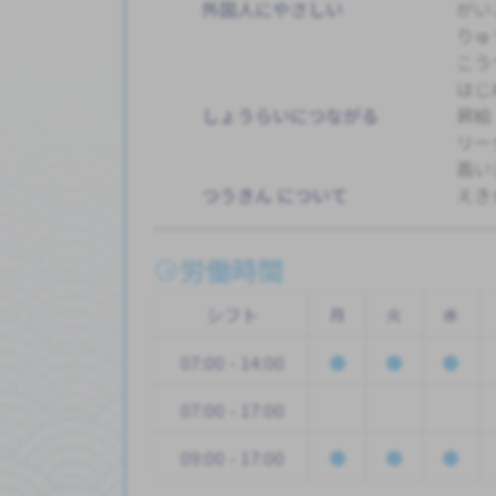
外国人にやさしい
がい
りゅ
こう
はじ
しょうらいにつながる
昇給
リー
高い
つうきん について
えき
労働時間
シフト
月
火
水
07:00 - 14:00
07:00 - 17:00
09:00 - 17:00