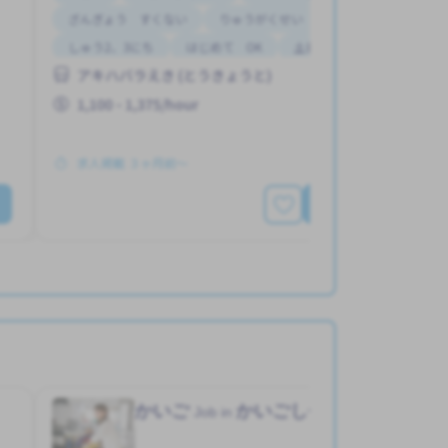
ざんぎょう すくない
りゅうがくせい かんげい
しゅう2、3にち
はじめて OK
土日 しごと
アキハバラえき (とうきょうと)
1,100 - 1,375/hour
求人掲載 ３ヶ月前〜
もっと見る
）
かいご
かいごしせつ
Job in