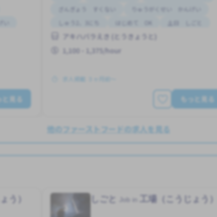
ざんぎょう すくない
りゅうがくせい かんげい
げい
しゅう2、3にち
はじめて OK
土日 しごと
アキハバラえき (とうきょうと)
1,100 - 1,375/hour
求人掲載 ３ヶ月前〜
っと見る
もっと見る
他のファーストフードの求人を見る
じょう）
しごと
工場（こうじょう
Job in