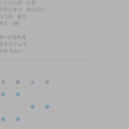
こくじんが いる
うがくせい かんげい
つうひ あり
めて OK
ダーになれる
きゅうりょう
から ちかい
木
金
土
日