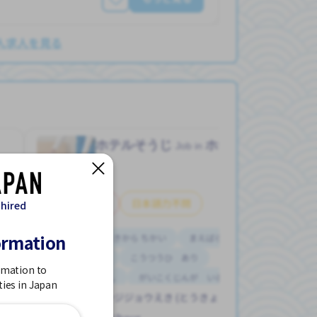
人求人を見る
）
ホテルそうじ
ホテル
Job in
アルバイト
日本語力不問
 hired
ormation
ひばらい
えきから ちかい
まえばらい
みじかいじかん
こうつうひ あり
rmation to
りれきしょ なし
がいこくじんが いる
ties in Japan
コクサイテンジジョウえき (とうきょうと)
ざんぎょう すくない
りゅうがくせい かんげい