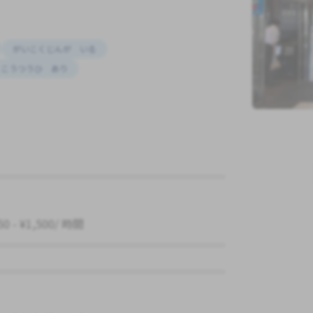
がいこくじんが いる
こうつうひ あり
50 - ¥1,500/ 時間