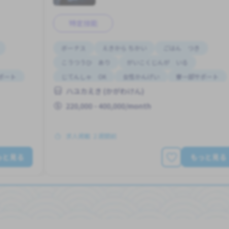
特定技能
ボーナス
えきから ちかい
ごはん つき
こうつうひ あり
がいこくじんが いる
ポート
じてんしゃ OK
女性かんげい
寮一部サポート
ハユカえき (かがわけん)
昇給
220,000 - 400,000/month
求人掲載 ２週間前
っと見る
もっと見る