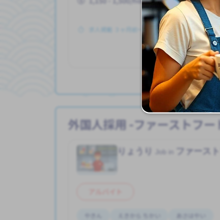
1,150 - 1,500/hour
求人掲載 ３ヶ月前〜
も
他
外国人採用 -ファーストフー
りょうり
ファース
Job in
アルバイト
やきん
えきから ちかい
あさはやい