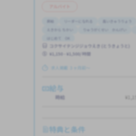
アルバイト
昇給
リーダーになれる
高いきゅうりょう
えきから ちかい
りゅうがくせい かんげい
はじめて OK
コクサイテンジジョウえき (とうきょうと)
¥1,150 - ¥1,500/ 時間
求人掲載 ３ヶ月前〜
給与
時給
¥1,1
特典と条件