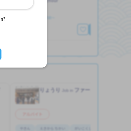
1,200 - 1,200/hour
求人掲載 ３ヶ月前〜
an?
もっと見る
見る
ド
りょうり
ファーストフード
Job in
アルバイト
やきん
えきから ちかい
がいこくじんが いる