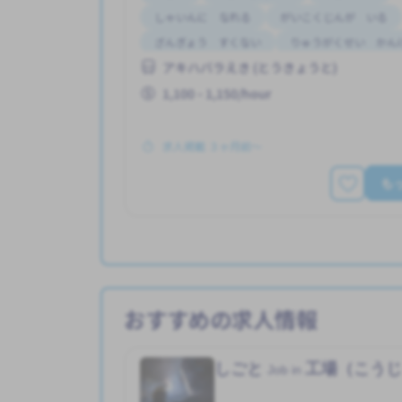
しゃいんに なれる
がいこくじんが いる
ざんぎょう すくない
りゅうがくせい かん
アキハバラえき (とうきょうと)
しゅう2、3にち
はじめて OK
1,100 - 1,150/hour
求人掲載 ３ヶ月前〜
も
おすすめの求人情報
しごと
工場（こう
Job in