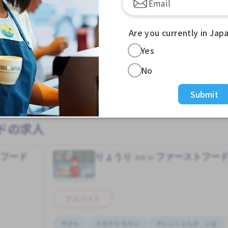
958 - 1,000/hour
求人掲載 ３ヶ月前〜
Are you currently in Jap
Yes
っと見る
もっと見る
No
のコクサイテンジジョウえき (とうきょうと)の外国人求人を
Submit
ドの求人
トフード
りょうり
ファーストフー
Job in
アルバイト
やきん
えきから ちかい
がいこくじんが いる