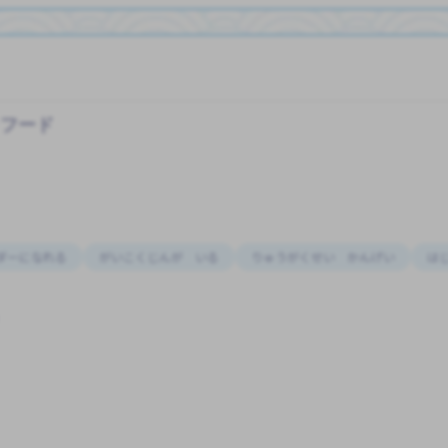
トフード
ダーになれる
がいこくじんが いる
りゅうがくせい かんげい
は