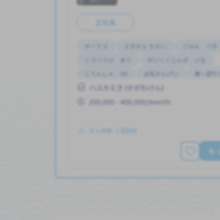
正社員
ボーナス
えきから ちかい
ごはん つき
こうつうひ あり
がいこくじんが いる
じてんしゃ OK
女性かんげい
寮一部サ
ハユカえき (かがわけん)
昇給
250,000 - 400,000/month
求人掲載 ２週間前
も