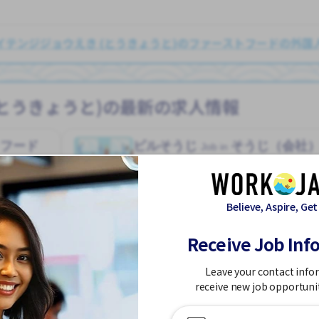
イテンジジョウえき (とうきょうと)のファーストフードの外国
(とうきょうと)の最新の求人情報
トフード
ビルそうじ
そうじ（会社
Job in
アルバイト
Believe, Aspire, Get
Receive Job Inf
こうつうひ あり
がいこくじんが いる
しゅう2、3にち
土日 しごと
Leave your contact info
昇給
receive new job opportuni
コクサイテンジジョウえき (とうきょうと)