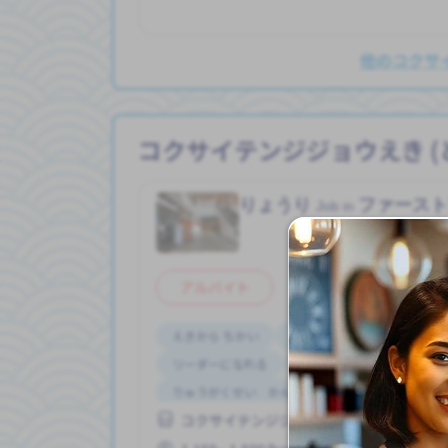
他のコクサ
コクサイテンジジョウえき 
りょうり
ファース
Job in
アルバイト
えきから ちかい
こうつうひ あり
リーダーになれる
がいこくじんが いる
りゅうがくせい かんげい
はじめて OK
コクサイテンジジョウえき (とうきょうと)
男性かんげい
高いきゅうりょう