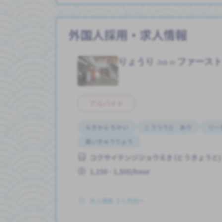
外国人採用・求人情報
りょうり
ファース
Job in
アルバイト
えきから ちかい
こうつうひ あり
リー
高いきゅうりょう
コクサイテンジジョウえき (とうきょうと)
1,150 - 1,500/hour
求人掲載 ３ヶ月前〜