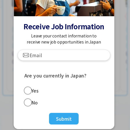
Viza Đặc Định
Receive Job Information
Bãi đậu xe đạp
Bãi đỗ xe
Gần ga tàu
Leave your contact information to
Giao dịch đã thanh toán
Hỗ trợ bữa ăn
receive new job opportunities in Japan
Ký túc xá được bảo hiểm một phần
ハユカえき (かがわけん)
Lao động người nước ngoài
Nâng cao
Phúc lợi
220,000 - 400,000/month
Đã đăng 1 tuần trước
Are you currently in Japan?
Xem thêm
Yes
No
Submit
Jobs For Foreigners In Japan