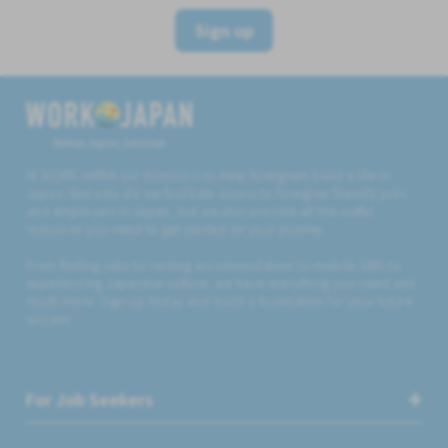
Sign up
Believe, Aspire, Get Hired
At WORK JAPAN our mission is to help foreigners build a life in
Japan. Not only do we facilitate access to foreigner friendly jobs
and employers in Japan, but we also provide all the useful
resources you need to get started on your journey.
From finding jobs to renting accommodation to mobile SIMs to
experiencing Japanese culture, we have everything you need and
much more. Sign up today and build a foundation for your future
success.
For Job Seekers