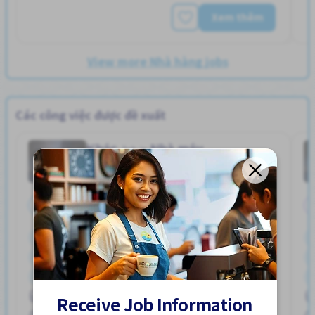
Xem thêm
View more Nhà hàng jobs
Các công việc được đề xuất
Khác
Nhà máy
Job in
Toàn thời gian
Bãi đậu xe đạp
Bãi đỗ xe
Gần ga tàu
Giao dịch đã thanh toán
Hỗ trợ bữa ăn
Ký túc xá được bảo hiểm một phần
ハユカえき (かがわけん)
Lao động người nước ngoài
Nâng cao
Phúc lợi
Receive Job Information