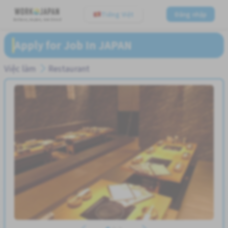
Tiếng Việt
Đăng nhập
Believe, Aspire, Get Hired
Apply for Job In JAPAN
Việc làm
Restaurant