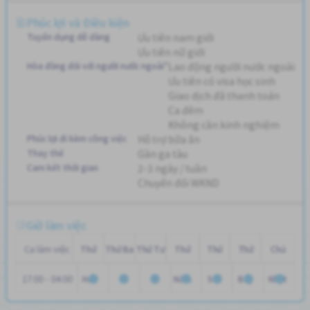
Phúc lợi và Điều kiện
Tuyển dụng dễ dàng
Ưu tiên nam giới
Ưu tiên nữ giới
Hòa đồng đối với người nước ngoài"
Lao động người nước ngoài
Ưu tiên có visa học sinh
Giao dịch đã thanh toán
Ca đêm
Không cần kinh nghiệm
Phúc lợi đi kèm công việc
Hỗ trợ bữa ăn
Thay thế
Gần ga tàu
Cam kết thời gian
2-3 ngày / tuần
Chuyển đổi WKND
Giờ làm việc
Ca làm việc
Thứ
Thứ Ba
Thứ Tư
Thứ
Thứ
Thứ
Chủ
17:00 - 04:00
Hai
Năm
Sáu
Bảy
Nhật