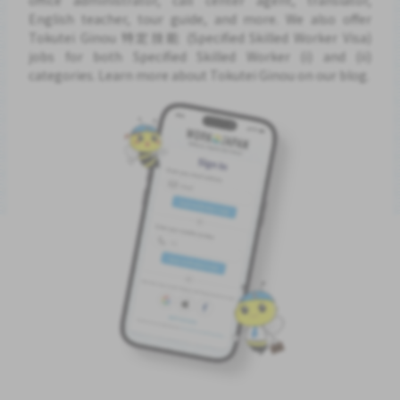
English teacher, tour guide, and more. We also offer
Tokutei Ginou 特定技能 (Specified Skilled Worker Visa)
jobs for both Specified Skilled Worker (i) and (ii)
categories. Learn more about Tokutei Ginou on our blog.