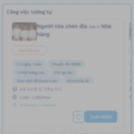
Công việc tương tự
Người rửa chén đĩa
Nhà
Job in
hàng
Bán thời gian
2-3 ngày / tuần
Chuyển đổi WKND
Cơ hội lương cao
Gần ga tàu
Giao dịch đã thanh toán
Hỗ trợ bữa ăn
エビスえき (とうきょうと)
Ít hơn theo thời gian
Không cần CV
1,300 - 1,500/hour
Không cần kinh nghiệm
Đã đăng Hơn 3 tháng trước
Xem thêm