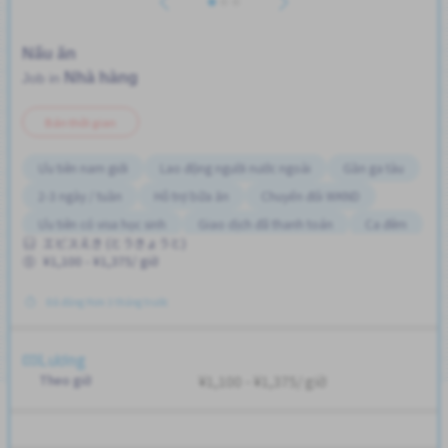
Nấu ăn
Nhà hàng
Job in
Bán thời gian
Ưu tiên nam giới
Lao động người nước ngoài
Gần ga tàu
2-3 ngày / tuần
Hỗ trợ bữa ăn
Chuyển đổi WKND
Ưu tiên có visa học sinh
Giao dịch đã thanh toán
Ca đêm
エビスえき (とうきょうと)
Ưu tiên nữ giới
Không cần kinh nghiệm
¥1,100 - ¥1,375/ giờ
Đã đăng Hơn 3 tháng trước
Lương
Theo giờ
¥1,100 - ¥1,375/ giờ