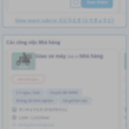
Xem thêm
View more Jobs in エビスえき (とうきょうと)
Các công việc Nhà hàng
Giao xe máy
Nhà hàng
Job in
Bán thời gian
2-3 ngày / tuần
Chuyển đổi WKND
Không cần kinh nghiệm
Vài giờ làm việc
ゼンギョウえき (かながわけん)
1,050 - 1,313/hour
Đã đăng Hơn 3 tháng trước