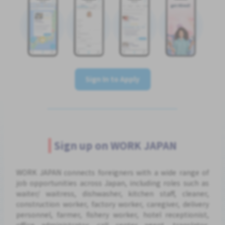
Sign In to Apply
Sign up on WORK JAPAN
WORK JAPAN connects foreigners with a wide range of
job opportunities across Japan, including roles such as
waiter/ waitress, dishwasher, kitchen staff, cleaner,
construction worker, factory worker, caregiver, delivery
personnel, farmer, fishery worker, hotel receptionist,
office administrator, call center agent, translator,