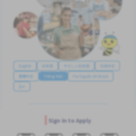
English
日本語
やさしい日本語
简体中文
繁體中文
Tiếng Việt
Português do Brasil
န်မာ
Sign In to Apply