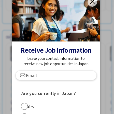
နောက်ထပ်ကြည့်ရှုပါ
View more စားေသာက္ဆိုင္ jobs
အကြံပြုအလုပ်များ
Receive Job Information
အျခား
အလုပ်ရုံ
Job in
Leave your contact information to
receive new job opportunities in Japan
အချိန်ပြည့်
ကားပါကင္ရွိျခင္း
စက္ဘီးထားရန္ေနရာရွိျခင္း
ထမင်းကျွေးမည်
ဘူတာႏွင့္နီးေသာ
ဘောနပ်စ်
Are you currently in Japan?
လမ္းစရိတ္ေပးသည္
အဆောင်တစ်စိတ်တစ်ပိုင်းဖုံးလွှမ်း
Hayuka Sta. (Kagawa)
အမျိုးသမီး ပို၍လိုလားသည်
အမျိုးသား ပို၍လိုလားသည်
Yes
250,000 - 400,000/month