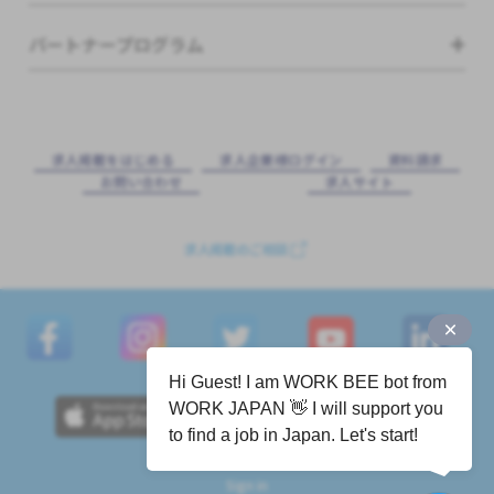
パートナープログラム
求⼈掲載をはじめる
求⼈企業様ログイン
資料請求
お問い合わせ
求⼈サイト
求人掲載のご相談
Hi Guest! I am WORK BEE bot from
WORK JAPAN 👋 I will support you
to find a job in Japan. Let's start!
Sign in