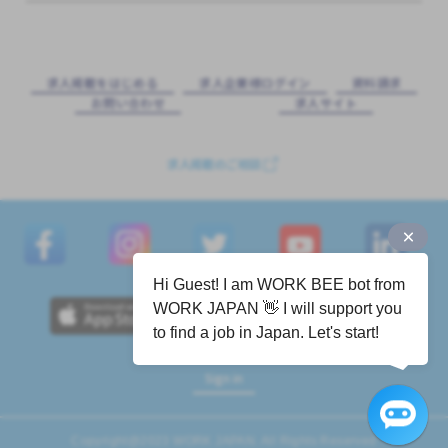
求⼈掲載をはじめる
求⼈企業様ログイン
資料請求
お問い合わせ
求⼈サイト
求人掲載のご相談
Hi Guest! I am WORK BEE bot from
WORK JAPAN 👋 I will support you
to find a job in Japan. Let's start!
Sign in
Copyright@2023 WORK JAPAN. All Rights Reserved