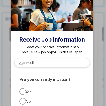
他のカフェの求人を見る
おすすめの求人情報
しごと
工場（こうじょう）
Job in
Receive Job Information
Leave your contact information to
正社員
receive new job opportunities in Japan
ボーナス
えきから ちかい
ごはん つき
こうつうひ あり
がいこくじんが いる
じてんしゃ OK
女性かんげい
寮一部サポート
Are you currently in Japan?
ハユカえき (かがわけん)
昇給
250,000 - 400,000/month
Yes
求人掲載 ２週間前
No
もっと見る