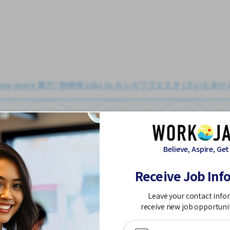
iew more 餐厅/ 咖啡馆 jobs in ホンカワゴエえき (さいたまけ
けん)最新的职位
Believe, Aspire, Get
护理
照护人员
老年家庭护理
Job in
Receive Job Inf
Leave your contact info
兼职
receive new job opportuni
需简历
周末轮班
支付交通费
无经验要求
无需简历