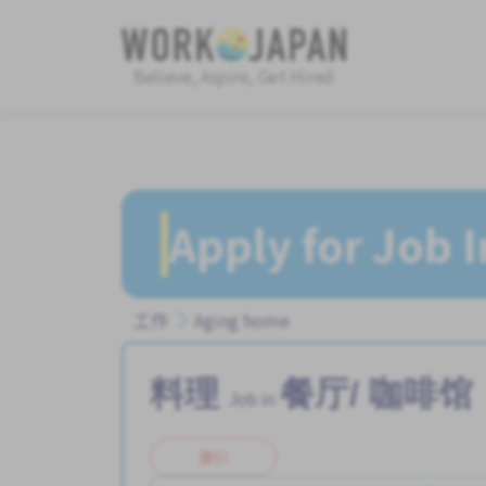
Believe, Aspire, Get Hired
Apply for Job 
工作
Aging home
料理
餐厅/ 咖啡馆
Job in
兼职