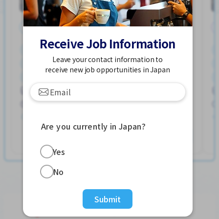
အချိန်ပြည့်
Receive Job Information
ကားပါကင္ရွိျခင္း
စက္ဘီးထားရန္ေနရာရွိျခင္း
Leave your contact information to
ထမင်းကျွေးမည်
ဘူတာႏွင့္နီးေသာ
ဘောနပ်စ်
receive new job opportunities in Japan
လမ္းစရိတ္ေပးသည္
အဆောင်တစ်စိတ်တစ်ပိုင်းဖုံးလွှမ်း
Hayuka Sta. (Kagawa)
အမျိုးသမီး ပို၍လိုလားသည်
အမျိုးသား ပို၍လိုလားသည်
250,000 - 400,000/month
တင်ထားတယ်။ လွန်ခဲ့တဲ့ ၂ ပတ်လောက်ကပါ။
Are you currently in Japan?
နောက်ထပ်ကြည့်ရှုပါ
Yes
No
Submit
Jobs For Foreigners In Japan