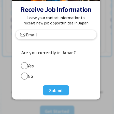
外国人勤務中
女性歓迎
寮一部補助
昇給
Receive Job Information
男性歓迎
自転車通勤
Leave your contact information to
羽床駅 (香川)
receive new job opportunities in Japan
250,000 - 400,000/month
求人掲載 １周間前
詳細を見る
Are you currently in Japan?
Yes
No
Jobs For Foreigners In Japan
Submit
Apply for Part-Time Jobs, Full-Time Jobs and Tokutei
Ginou Jobs!
Get Started