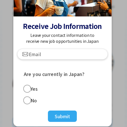
Apply for Part-Time Jobs, Full-Time Jobs and Tokutei
Ginou Jobs!
Receive Job Information
Get Started
Leave your contact information to
receive new job opportunities in Japan
Are you currently in Japan?
Yes
No
Submit
English
日本語
やさしい日本語
简体中文