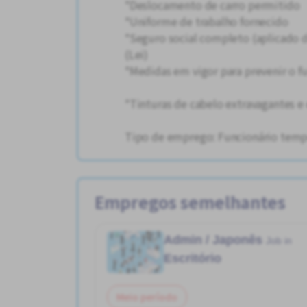
*Deslocamento de carro permitido
*Uniforme de trabalho fornecido
*Seguro social completo (aplicado d
(Lei)
*Medidas em vigor para prevenir o 
*Tinturas de cabelo extravagantes e
Tipo de emprego: Funcionário temp
Empregos semelhantes
Admin / Japonês
Job in
Escritório
Meio período