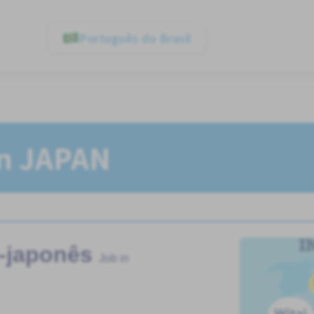
Português do Brasil
In JAPAN
s-japonês
Job in