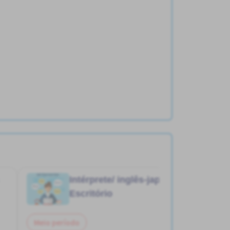
Intérprete/ inglês-japonês
Job in
Escritório
Meio período