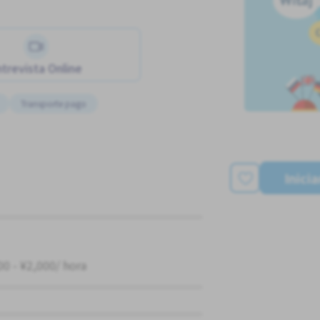
trevista Online
Transporte pago
Inici
00 - ¥2,000/ hora