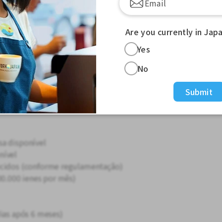
Are you currently in Jap
os)
 (dependendo do departamento)
Yes
 extras e em feriados
No
s e domingos)
Submit
sa disponível
nível
ecidos (conforme regulamentação)
00.000 ienes por mês)
dias após 6 meses)