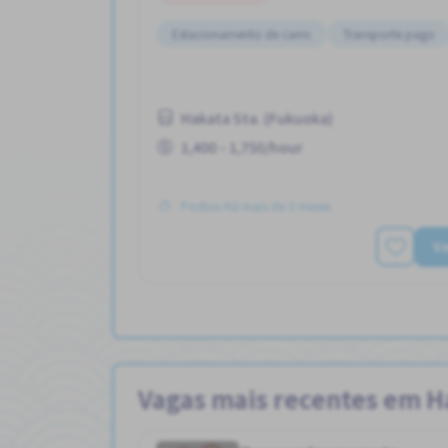
Estacionamento de carro
Transporte pago
Hakata Sta. (Fukuoka)
1,400 - 1,750/hour
Postou Há mais de 3 meses
Ve
Vagas mais recentes em H