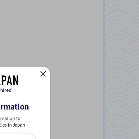
 hired
ormation
rmation to
ties in Japan