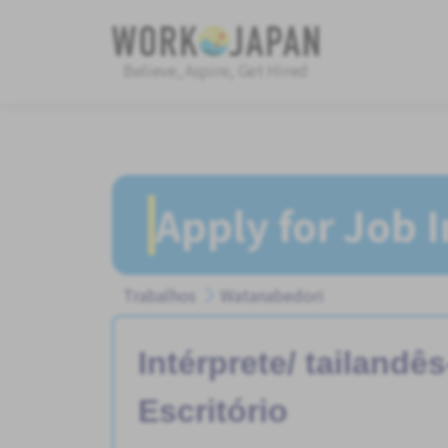
Believe, Aspire, Get Hired
Apply for Job 
Trabalhos
Watanabedori
Intérprete/ tailandê
Escritório