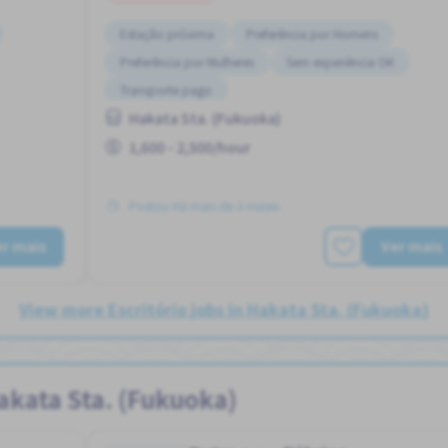
Estação próxima
Preferência por Homens
Preferência por Mulheres
Sem experiência OK
Transporte pago
Hakata Sta. (Fukuoka)
1,600 - 2,500/hour
Postou Há mais de 3 meses
r mais
Ver mais
View more Escritório jobs in Hakata Sta. (Fukuoka)
akata Sta. (Fukuoka)