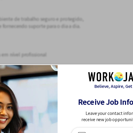
biente de trabalho seguro e protegido,
 fornecendo suporte para o dia a dia.
 em nível profissional
Believe, Aspire, Get
tação
Receive Job Inf
 necessário conhecimento ou
ura!
Leave your contact info
receive new job opportuni
ade de Miyoshi, Província de Aichi
nutos de carro da Estação Nisshin