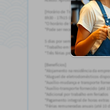
[Horário de Trabalho]
8h30 - 17h15 (intervalo de 45 minut
*O horário de trabalho pode variar
*Pode ser necessário trabalhar horas
5 dias por semana (folga aos sábado
*Trabalho em feriados
*Três férias prolongadas por ano
[Benefícios]
*Alojamento na residência da empre
*Aluguel de eletrodomésticos dispo
*Auxílio-mudança e transporte forn
*Auxílio-transporte fornecido (até 1
*Adicional por trabalho em feriados
*Pagamento integral de horas extras
*Férias remuneradas anuais (até 10 