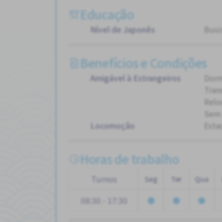
Educação
Nível de Japonês
Busi
Benefícios e Condições
Amigável à Estrangeiros
Dorm
Tran
Relo
Sem 
Locomoção
Esta
Horas de trabalho
Turnos
Seg
Ter
Qua
08:30 - 17:30