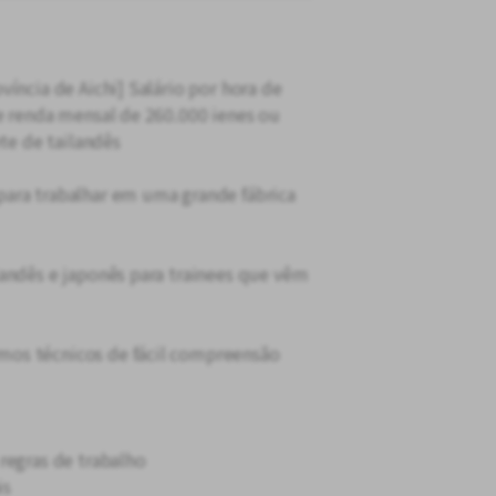
íncia de Aichi] Salário por hora de
e renda mensal de 260.000 ienes ou
ete de tailandês
ara trabalhar em uma grande fábrica
andês e japonês para trainees que vêm
os técnicos de fácil compreensão
regras de trabalho
is