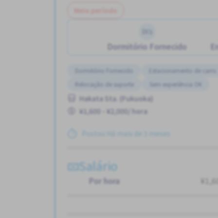
Meio período
Dormitório Fornecido
En
Dormitório Fornecido
Estacionamento de carro
Relocação de suporte
Sem experiência OK
Hakata Sta. (Fukuoka)
¥1,600 - ¥2,000/ hora
Postou Há mais de 3 meses
Salário
Por hora
¥1,6