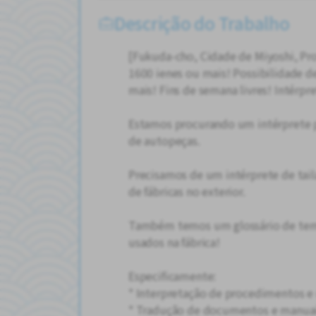
Descrição do Trabalho
[Fukuda-cho, Cidade de Miyoshi, Prov
1600 ienes ou mais! Possibilidade d
mais! Fins de semana livres! Intérpr
Estamos procurando um intérprete p
de autopeças.
Precisamos de um intérprete de tail
de fábricas no exterior.
Também temos um glossário de term
usados na fábrica!
Especificamente:
* Interpretação de procedimentos e 
* Tradução de documentos e manua