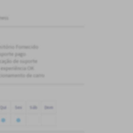
ness
itório Fornecido
sporte pago
cação de suporte
experiência OK
cionamento de carro
Qui
Sex
Sáb
Dom