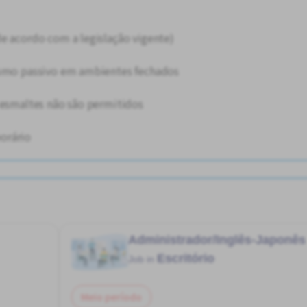
e acordo com a legislação vigente)
fumo passivo em ambientes fechados
 esmaltes não são permitidos
orário
Administrador/Inglês-Japonês
Escritório
Job in
Meio período