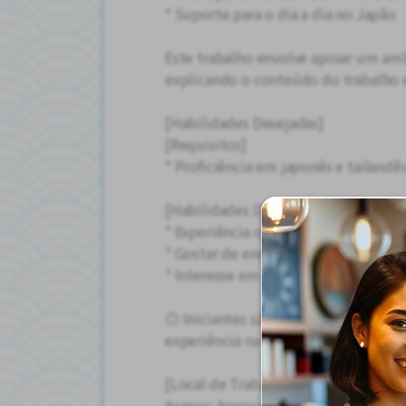
* Suporte para o dia a dia no Japão
Este trabalho envolve apoiar um am
explicando o conteúdo do trabalho e
[Habilidades Desejadas]
[Requisitos]
* Proficiência em japonês e tailandês
[Habilidades Desejadas]
* Experiência como intérprete
* Gostar de ensinar
* Interesse em trabalho de interpre
◎ Iniciantes são bem-vindos! Não é
experiência na indústria de manufat
[Local de Trabalho] Fukuda-cho, Cid
Acesso: Aproximadamente 15 a 20 mi