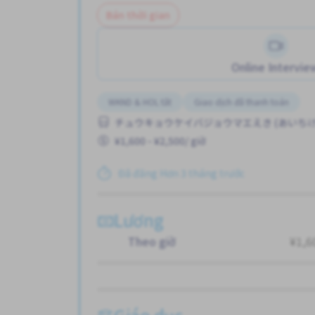
Bán thời gian
Online Intervie
WKND & HOL tắt
Giao dịch đã thanh toán
チュウキョウケイバジョウマエえき (あいちけ
¥1,600 - ¥2,500/ giờ
Đã đăng Hơn 3 tháng trước
Lương
Theo giờ
¥1,6