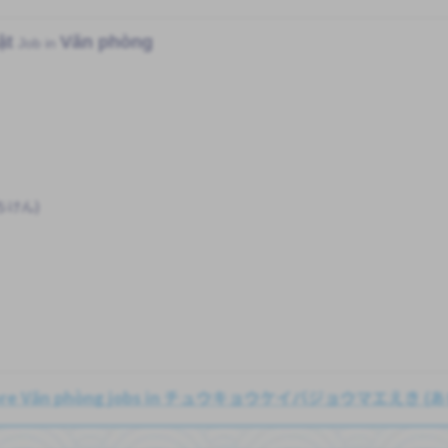
ật
Văn phòng
Job in
ちけん)
ore Văn phòng jobs in チュウキョウケイバジョウマエえき 