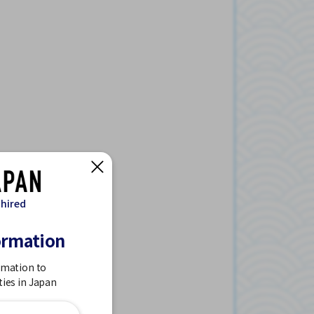
 hired
ormation
rmation to
ties in Japan