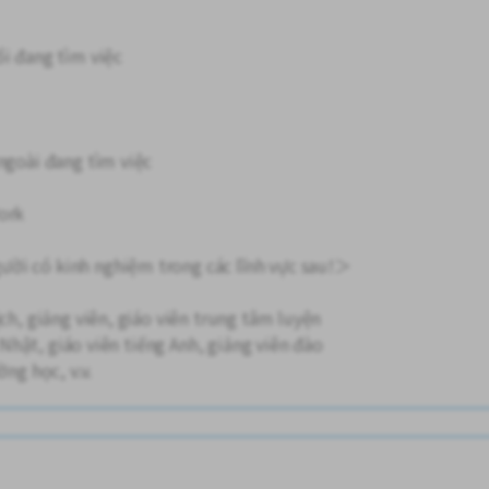
ổi đang tìm việc
ngoài đang tìm việc
ork
ời có kinh nghiệm trong các lĩnh vực sau!＞
ch, giảng viên, giáo viên trung tâm luyện
g Nhật, giáo viên tiếng Anh, giảng viên đào
ờng học, v.v.