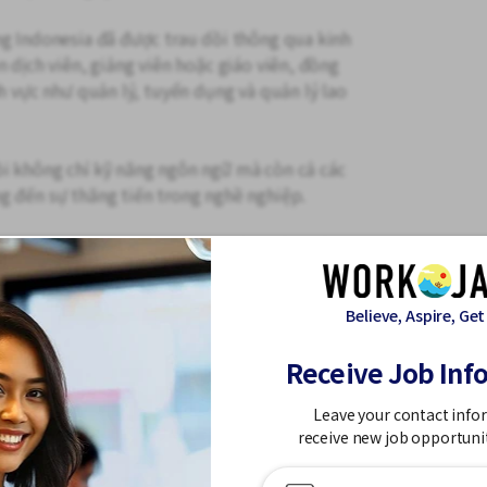
ng Indonesia đã được trau dồi thông qua kinh
n dịch viên, giảng viên hoặc giáo viên, đồng
nh vực như quản lý, tuyển dụng và quản lý lao
i không chỉ kỹ năng ngôn ngữ mà còn cả các
g đến sự thăng tiến trong nghề nghiệp.
n vẹn (thứ Bảy và Chủ Nhật nghỉ), chúng tôi
 ngày trong dịp Tuần lễ Vàng, Obon và Tết
công việc và cuộc sống.
Believe, Aspire, Get
 động, nơi nhân viên đến từ nhiều quốc tịch
Receive Job Inf
Leave your contact info
receive new job opportuni