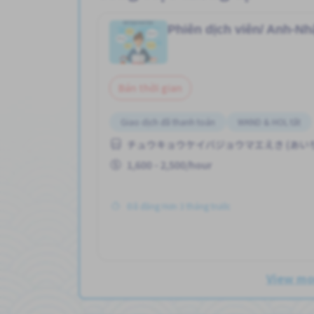
Phiên dịch viên/ Anh-Nh
Bán thời gian
Giao dịch đã thanh toán
WKND & HOL tắt
チュウキョウケイバジョウマエえき (あい
1,600 - 2,500/hour
Đã đăng Hơn 3 tháng trước
View m