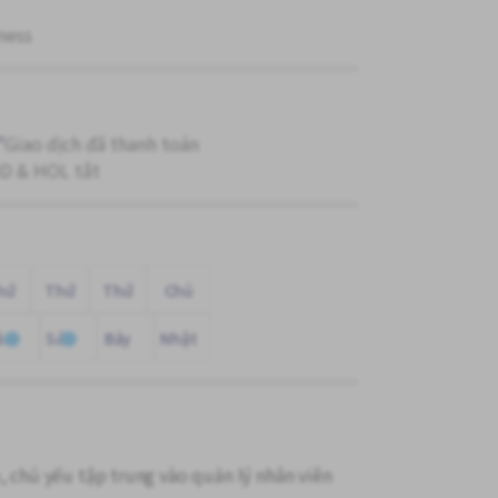
ness
"
Giao dịch đã thanh toán
 & HOL tắt
hứ
Thứ
Thứ
Chủ
ăm
Sáu
Bảy
Nhật
, chủ yếu tập trung vào quản lý nhân viên