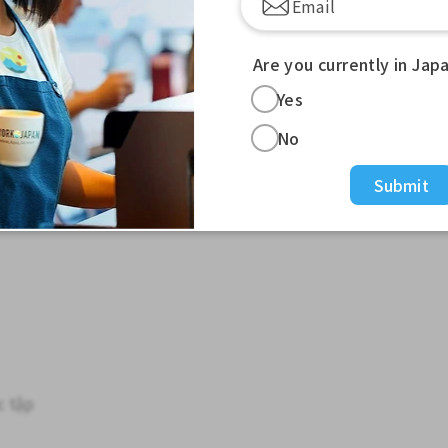
nh độ thương mại
el)
Are you currently in Jap
Yes
No
t hoặc các lĩnh vực tương tự
Submit
c tập