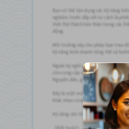
Bạn có thể tận dụng các kỹ năng tiế
nghiệm trước đây với tư cách là phiê
thời thử thách bản thân trong các lĩ
động.
Môi trường này cho phép bạn trau dồ
kỹ năng kinh doanh tổng thể và hướn
Ngoài kỳ nghỉ cuối tuần hai ngày trọ
còn cung cấp các kỳ nghỉ dài từ 9-11
Nguyên đán, giúp cân bằng tốt giữa 
Đây là một môi trường làm việc năng
khác nhau cùng phát triển.
Kỹ năng cần thiết
《Bắt buộc》