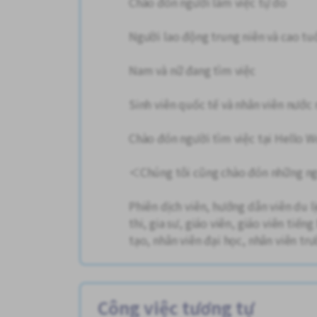
Chào đón người làm việc tự do
Người lao động trung niên và cao tu
Nam và nữ đang tìm việc
Sinh viên quốc tế và nhân viên nước 
Chào đón người tìm việc tại Hello W
＜Chúng tôi cũng chào đón những ngư
Phiên dịch viên, hướng dẫn viên du lị
thi, gia sư, giáo viên, giáo viên tiến
tạo, nhân viên đại học, nhân viên trư
Công việc tương tự