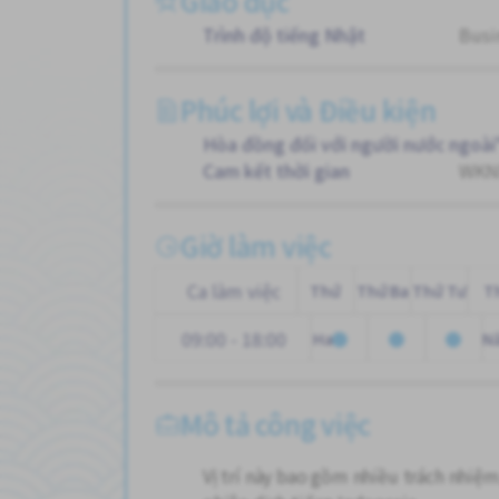
Giáo dục
Trình độ tiếng Nhật
Busi
Phúc lợi và Điều kiện
Hòa đồng đối với người nước ngoài
Cam kết thời gian
WKND
Giờ làm việc
Ca làm việc
Thứ
Thứ Ba
Thứ Tư
T
09:00 - 18:00
Hai
N
Mô tả công việc
Vị trí này bao gồm nhiều trách nhiệm