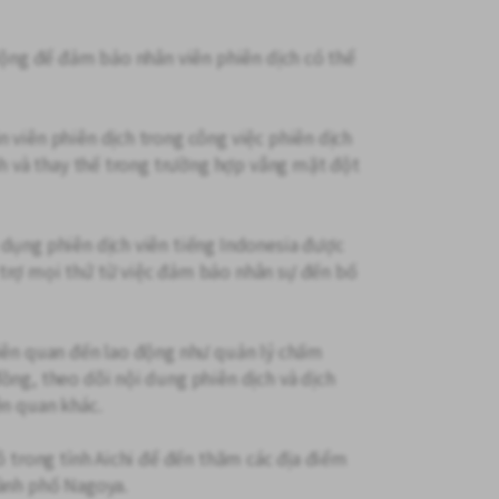
 động để đảm bảo nhân viên phiên dịch có thể
 viên phiên dịch trong công việc phiên dịch
ỉnh và thay thế trong trường hợp vắng mặt đột
 dụng phiên dịch viên tiếng Indonesia được
 trợ mọi thứ từ việc đảm bảo nhân sự đến bố
liên quan đến lao động như quản lý chấm
ồng, theo dõi nội dung phiên dịch và dịch
ên quan khác.
tô trong tỉnh Aichi để đến thăm các địa điểm
hành phố Nagoya.