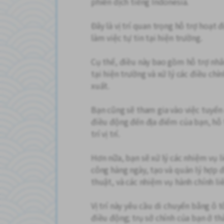
phiên dịch tiếng Indonesia.
Đây là vị trí quan trọng hỗ trợ hoạt
làm việc tự tin tại hiện trường.
Cụ thể, điều này bao gồm hỗ trợ nhân
tại hiện trường và xử lý các điều ch
xuất.
Bạn cũng sẽ tham gia vào việc tuyển
điều động đến địa điểm của bạn, hỗ
trí vị trí.
Hơn nữa, bạn sẽ xử lý các nhiệm vụ 
công hàng ngày, tạo và quản lý hợp đ
thuật, và các nhiệm vụ hành chính li
Vị trí này yêu cầu di chuyển bằng ô 
điều động; trụ sở chính của bạn ở t