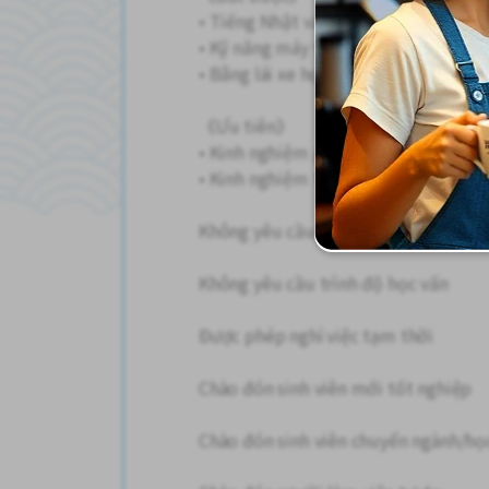
• Tiếng Nhật và tiếng Indonesia trì
• Kỹ năng máy tính cơ bản (Word, Exc
• Bằng lái xe hợp lệ (biết lái xe)
《Ưu tiên》
• Kinh nghiệm phiên dịch
• Kinh nghiệm trong lĩnh vực sản xuấ
Không yêu cầu kinh nghiệm!
Không yêu cầu trình độ học vấn
Được phép nghỉ việc tạm thời
Chào đón sinh viên mới tốt nghiệp
Chào đón sinh viên chuyển ngành/họ