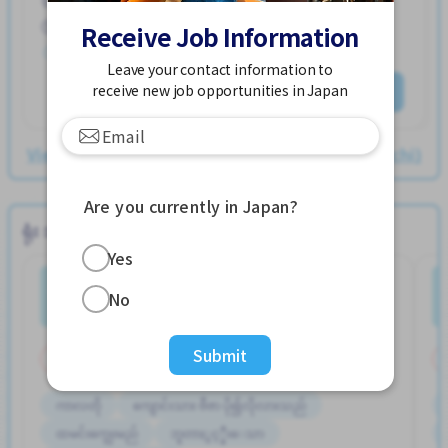
1,600 - 2,500/hour
Receive Job Information
တင်ထားတယ်။ လွန်ခဲ့သော 3 လခန့်က
Leave your contact information to
receive new job opportunities in Japan
နောက်ထပ်ကြည့်ရှုပါ
View more Jobs in Chukyokeibajomae Sta. (Aichi)
Are you currently in Japan?
ရုံး အလုပ်များ
Yes
ဘာသာပြန်/ ထိုင်း-ဂျပန်
ရုံး
Job in
No
Submit
အချိန်ပိုင်း
ဂျပန်ဘာသာ မလိုပါ
ကာလတို
ကျောင်းသား ဗီဇာ ပို၍လိုလားသည်
ထမင်းကျွေးမည်
ဘူတာႏွင့္နီးေသာ