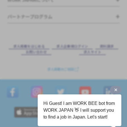
パートナープログラム
求⼈掲載をはじめる
求⼈企業様ログイン
資料請求
お問い合わせ
求⼈サイト
求人掲載のご相談
Hi Guest! I am WORK BEE bot from
WORK JAPAN 👋 I will support you
to find a job in Japan. Let's start!