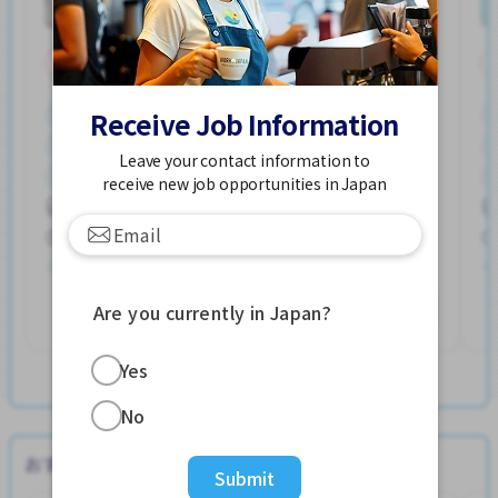
アルバイト
えきから ちかい
しゃいんに なれる
Receive Job Information
りゅうがくせい かんげい
はじめて OK
Leave your contact information to
女性かんげい
receive new job opportunities in Japan
テンノウジえき (おおさかふ)
1,800 - 1,800/hour
求人掲載 ３ヶ月前
もっと見る
Are you currently in Japan?
Yes
他のごがくがっこうの求人を見る
No
おすすめの求人情報
Submit