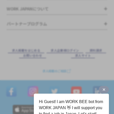
WORK JAPANについて
パートナープログラム
求⼈掲載をはじめる
求⼈企業様ログイン
資料請求
お問い合わせ
求⼈サイト
求人掲載のご相談
Hi Guest! I am WORK BEE bot from
WORK JAPAN 👋 I will support you
to find a job in Japan. Let's start!