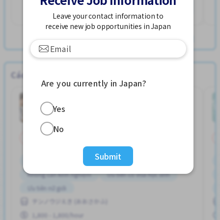
Xem thêm
Leave your contact information to
receive new job opportunities in Japan
View more Jobs in ハカタえき (ふくおかけん)
Các công việc Ngôn ngữ Trường học
Are you currently in Japan?
Giáo viên/ Tiếng Trung
Job in
Yes
Ngôn ngữ Trường học
No
Bán thời gian
Submit
Cơ hội nhận việc làm toàn thời gian
Gần ga tàu
Không cần kinh nghiệm
Ưu tiên có visa học sinh
Ưu tiên nữ giới
テンノウジえき (おおさかふ)
1,800 - 1,800/hour