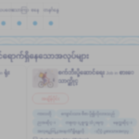
သပတေး
သောကြာ
စနေ
တနင်္ဂနွေ
င်ရောက်ရှိနေသောအလုပ်များ
ရုံး
စက်ဘီးပို့ဆောင်ရေး
စားေ
in
Job in
သာက္ဆိုင္
အချိန်ပိုင်း
ကာလတို
ကျောင်းသား ဗီဇာ ပို၍လိုလားသည်
ညအဆိုင္း
တစ္ပတ္ႏွစ္ရက္မွ သံုးရက္
မနက္အဆိုင္း
အလုပ္အေတြ႕အၾကံဳရွိရန္မလို
ႏိုင္ငံျခားသားအလုပ္