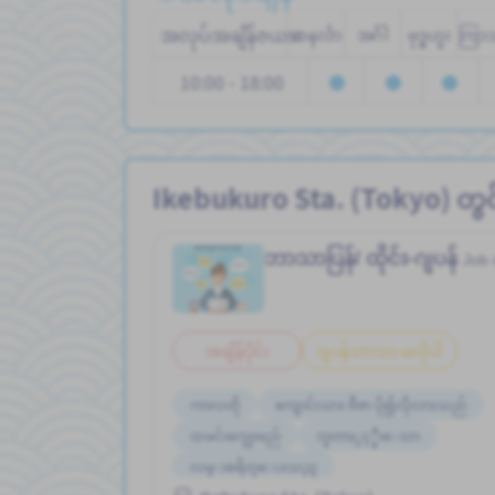
အလုပ်အချိန်ဇယား
တနင်္လာ
အင်္ဂါ
ဗုဒ္ဓဟူး
ကြာ
10:00 - 18:00
Ikebukuro Sta. (Tokyo) တွ
ဘာသာပြန်/ ထိုင်း-ဂျပန်
Job 
အချိန်ပိုင်း
ဂျပန်ဘာသာ မလိုပါ
ကာလတို
ကျောင်းသား ဗီဇာ ပို၍လိုလားသည်
ထမင်းကျွေးမည်
ဘူတာႏွင့္နီးေသာ
လမ္းစရိတ္ေပးသည္