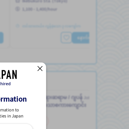
Ikebukuro Sta. (Tokyo)
1,100 - 1,400/hour
တင်ထားတယ်။ လွန်ခဲ့သော ၃ လကျော်က
နောက်ထပ်ကြည့်ရှုပါ
 hired
ormation
ဆရာ၊ဆရာမ / ဂျပန်
Job in
ဘာသာစကားကျောင်း
rmation to
ties in Japan
အချိန်ပိုင်း