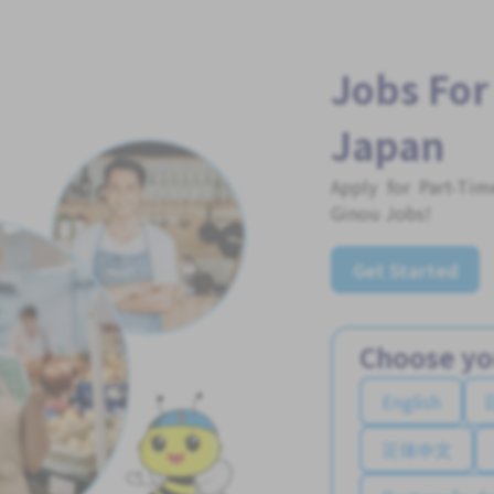
Jobs For
Japan
Apply for Part-Ti
Ginou Jobs!
Get Started
Choose yo
English
简体中文