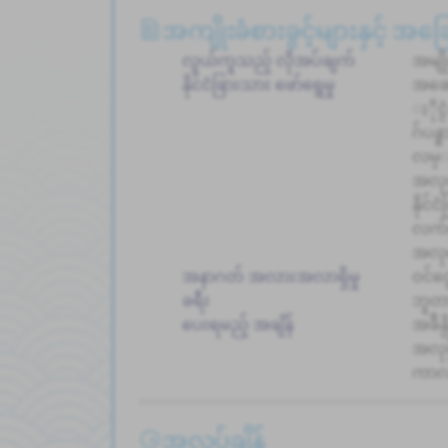
အကျိုးခံစားခွင့်များနှင့် အ
လွယ်ကူသည့် လိုအပ်ချက်
အမျိ
နိုင်ငံခြားသား ဖော်ရွေမှု
အဆေ
ႏိုင
ဂ်ပ
လမ္
အလုပ
နိုင
လက်စ
အလုပ
အနာဂတ် အလားအလာရှိမှု
ဝင်င
ခရီး
ဘူတာ
ပေးရမည့် အချိန်
အခ်ိ
အလုပ
ကာလ
အလုပ်ချိန်