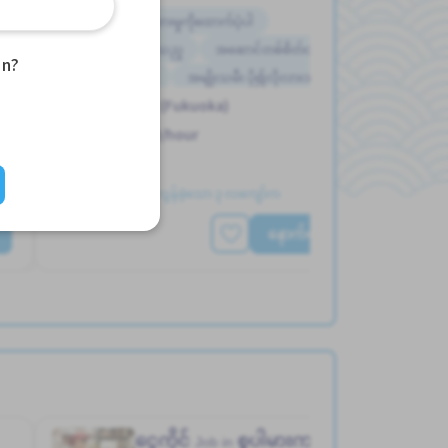
ပြန်လည်နေရာချထားမှုကိုထောက်ပံ့ပါ
လမ္းစရိတ္ေပးသည္
အဆောင်တစ်စိတ်တစ်ပိုင်းဖုံးလွှမ်း
an?
အဆောင်ပေးမည်
အမျိုးသမီး ပို၍လိုလားသည်
Hakata Sta. (Fukuoka)
အမျိုးသား ပို၍လိုလားသည်
အလုပ္ခ်ိန္နည္းေသာ
1,600 - 1,600/hour
တင်ထားတယ်။ လွန်ခဲ့သော ၃ လကျော်က
နောက်ထပ်ကြည့်ရှုပါ
ငွေကိုင်
စူပါမားကတ်
Job in