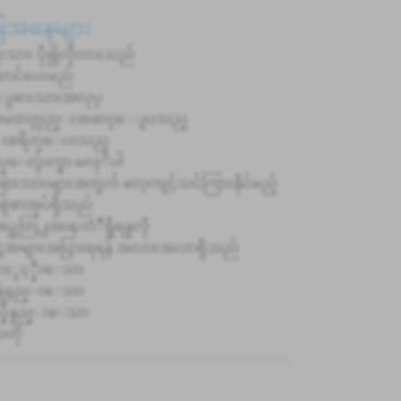
ခြေအနေများ
ုးသား ပို၍လိုလားသည်
ာင်ပေးမည်
္ငံျခားသားအလုပ္
န္စာမတတ္လည္းအဆင္ေျပသည္
းစရိတ္ေပးသည္
္ေလွ်ာက္စာ မလုိပါ
်ငံခြားသားများအတွက် လေ့ကျင့်သင်ကြားနိုင်မည့်
ွဲစာအုပ်ရှိသည်
္အေတြ႕အၾကံဳရွိရန္မလို
ွေအများအပြားရရန် အလားအလာရှိသည်
ႏွင့္နီးေသာ
န္ပိုနည္းေသာ
္ခ်ိန္နည္းေသာ
တို