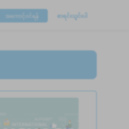
အကောင့်ဝင်ရန်
စာရင်းသွင်းပါ