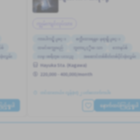
ကျွမ်းကျင်လုပ်သား
ကားပါကင္ရွိျခင္း
စက္ဘီးထားရန္ေနရာရွိျခင္း
စ်
ထမင်းကျွေးမည်
ဘူတာႏွင့္နီးေသာ
ဘောနပ်စ်
ံးလွှမ်း
လမ္းစရိတ္ေပးသည္
အဆောင်တစ်စိတ်တစ်ပိုင်းဖုံးလွှမ်း
Hayuka Sta. (Kagawa)
ုလားသည်
အမျိုးသမီး ပို၍လိုလားသည်
အမျိုးသား ပို၍လိုလားသည်
220,000 - 400,000/month
တင်ထားတယ်။ လွန်ခဲ့တဲ့ ၂ ပတ်လောက်ကပါ။
့်ရှုပါ
နောက်ထပ်ကြည့်ရှုပါ