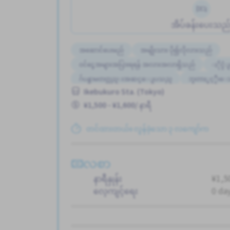
အိပ်ခန်းပေးသည
အဆောင်ပေးမည်
အမျိုးသား ပို၍လိုလားသည်
ဝင်ငွေအများအပြားရရန် အလားအလာရှိသည်
ႏိုင္င
ဂ်ပန္စာမတတ္လည္းအဆင္ေျပသည္
ဘူတာႏွင့္နီး
Ikebukuro Sta. (Tokyo)
အလုပ္ခ်ိန္နည္းေသာ
လမ္းစရိတ္ေပးသည္
အလ
¥1,500 - ¥1,600/ နာရီ
ကာလတို
နိုင်ငံခြားသားများအတွက် လေ့ကျင့်သင်ကြား
အလုပ္အေတြ႕အၾကံဳရွိရန္မလို
တင်ထားတယ်။ လွန်ခဲ့သော ၃ လကျော်က
လစာ
နာရီနှုန်း
¥1,50
လေ့ကျင့်ရေး
0 da