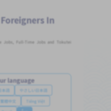
 Foreigners In
me Jobs, Full-Time Jobs and Tokutei
ur language
日本語
やさしい日本語
繁體中文
Tiếng Việt