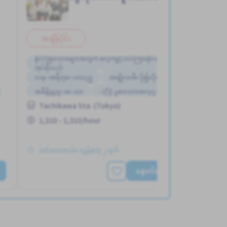
အချိန်ပိုင်း
နိုင်ငံခြားသားများအတွက် လေ့ကျင့်သင်ကြားနိုင်မည့် လက်စွဲစာ
အုပ်ရှိသည်
လမ္းစရိတ္ေပးသည္
အမျိုးသမီး ပို၍လိုလားသည်
အခ်ိန္ပိုနည္းေသာ
ႏိုင္ငံျခားသားအလုပ္
Tachikawa Sta. (Tokyo)
1,310 - 1,310/hour
တင်ထားတယ်။ လွန်ခဲ့တဲ့ ၂ ရက်
နောက်ထပ်ကြည့်ရှုပါ