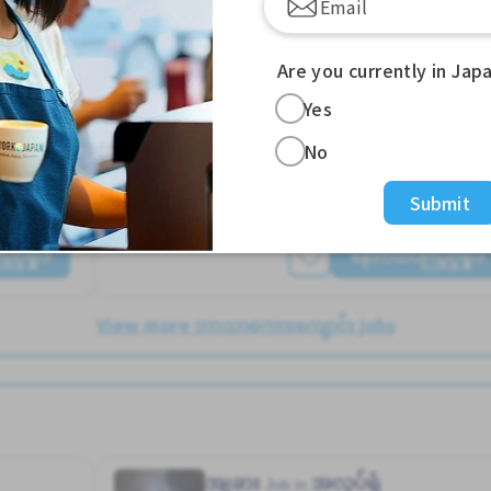
းေသာ
တစ္ပတ္ႏွစ္ရက္မွ သံုးရက္
လမ္းစရိတ္ေပးသည္
အဆောင်ပေးမည်
အမျိုးသမီး ပို၍လိုလားသည်
Are you currently in Jap
အမျိုးသား ပို၍လိုလားသည်
ႏိုင္ငံျခားသားအလုပ္
Yes
Hakata Sta. (Fukuoka)
1,600 - 1,600/hour
No
Submit
တင်ထားတယ်။ လွန်ခဲ့သော ၃ လကျော်က
့်ရှုပါ
နောက်ထပ်ကြည့်ရှုပါ
View more ဘာသာစကားကျောင်း jobs
အျခား
အလုပ်ရုံ
Job in