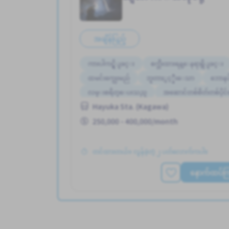
အချိန်ပြည့်
ကားပါကင္ရွိျခင္း
စက္ဘီးထားရန္ေနရာရွိျခင္း
ထမင်းကျွေးမည်
ဘူတာႏွင့္နီးေသာ
ဘောနပ်
လမ္းစရိတ္ေပးသည္
အဆောင်တစ်စိတ်တစ်ပိုင်းဖု
Hayuka Sta. (Kagawa)
အမျိုးသမီး ပို၍လိုလားသည်
အမျိုးသား ပို၍လိ
250,000 - 400,000/month
တင်ထားတယ်။ လွန်ခဲ့တဲ့ ၂ ပတ်လောက်ကပါ။
နောက်ထပ်ကြည