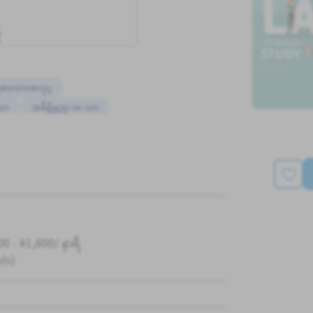
်
ံျခားသားအလုပ္
ေသာ
အခ်ိန္ပိုနည္းေသာ
ုပ္ေလွ်ာက္စာ မလုိပါ
နိုင်မည့် လက်စွဲစာအုပ်ရှိသည်
0 - ¥1,600/ နာရီ
y(s)