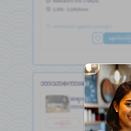
Ikebukuro Sta. (Tokyo)
ဝင်ငွေအများအပြားရရန် အလားအလာရှိသည်
အဆောင်ပေးမည်
2,500 - 2,500/hour
အမျိုးသား ပို၍လိုလားသည်
အလုပ္အေတြ႕အၾကံဳရွိရန္မလို
တင်ထားတယ်။ လွန်ခဲ့သော ၃ လကျော်က
နောက်ထပ်ကြည
ဘာသာစကားကျောင်း အလုပ်မျ
ဆရာ၊ဆရာမ / တရုတ်
Job in
ဘာသာစကားကျောင်း
အချိန်ပိုင်း