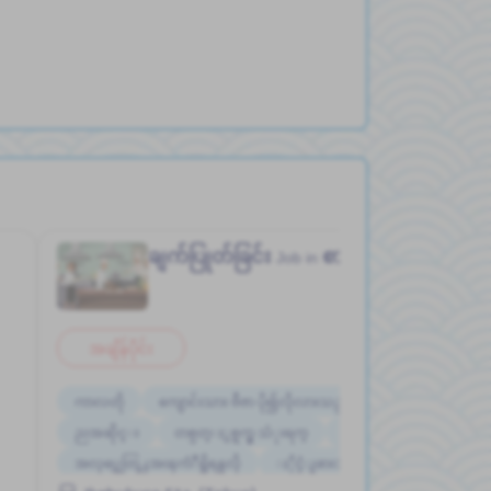
ချက်ပြုတ်ခြင်း
စားေသာက္ဆိုင္
Job in
အချိန်ပိုင်း
ကာလတို
ကျောင်းသား ဗီဇာ ပို၍လိုလားသည်
ညအဆိုင္း
တစ္ပတ္ႏွစ္ရက္မွ သံုးရက္
မနက္အဆိုင္း
အလုပ္အေတြ႕အၾကံဳရွိရန္မလို
ႏိုင္ငံျခားသားအလုပ္