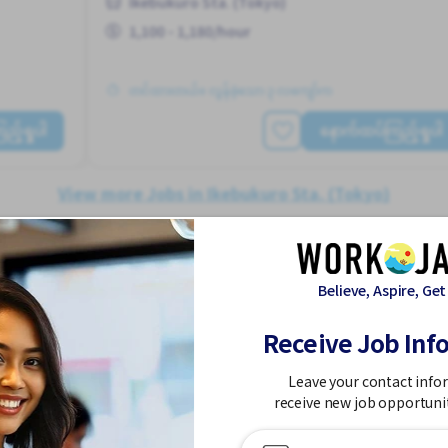
Ikebukuro Sta. (Tokyo)
1,100 - 1,180/hour
တင်ထားတယ်။ လွန်ခဲ့သော ၃ လကျော်က
့်ရှုပါ
နောက်ထပ်ကြည့်ရှုပါ
View more Jobs in Ikebukuro Sta. (Tokyo)
ား
Believe, Aspire, Get
Receive Job Inf
ဆရာ၊ဆရာမ / ဂျပန်
Job in
ဘာသာစကားကျောင်း
Leave your contact info
receive new job opportuni
အချိန်ပိုင်း