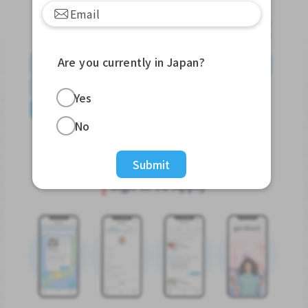
Are you currently in Japan?
English
日本語
やさしい日本語
简体中文
繁體中文
Tiếng Việt
Português do Brasil
Yes
န်မာ
No
Submit
Sign In to Apply