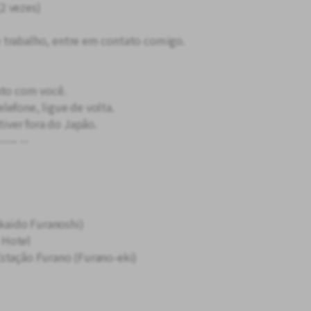
2 vezes)
 trabalho, entre em contato comigo.
to com você.
lefone, ligue de volta.
ver fora do Japão.
----- --
aido Furanoshi)
 Hotel
stação Furano (Furano-eki)