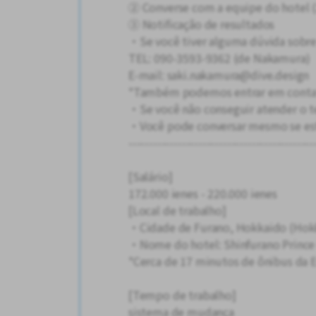
② Converse com a equipe do hotel (
③ Notificação de resultados
・Se você tiver alguma dúvida sobre
TEL: 090-3593-9362 (de Nakamura)
E-mail: saki.nakamura@dive.design
*Também podemos entrar em conta
・Se você não conseguir atender o te
・Você pode conversar mesmo se esti
---------------------------------------------
[Salário]
172.000 ienes - 220.000 ienes
[Local de trabalho]
・Cidade de Furano, Hokkaido (Hokk
・Nome do hotel: Shinfurano Prince
*Cerca de 17 minutos de ônibus da E
[Tempo de trabalho]
sistema de mudança