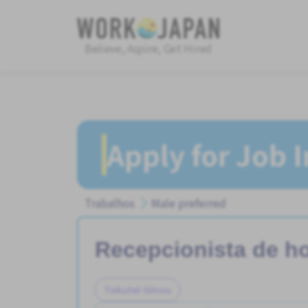
Believe, Aspire, Get Hired
Apply for Job 
Trabalhos
Male preferred
Recepcionista de ho
Tokutei Ginou