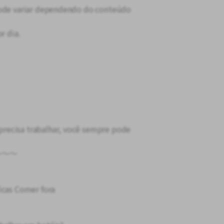
pode variar dependendo do conteúdo
r dia.
recisa trabalhar, você sempre pode
～～～
icas Comer fora