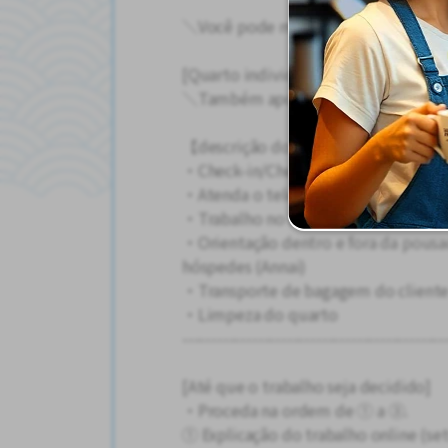
＼Você pode morar em um dormitór
[Quarto individual/Wi-Fi disponível]
＼Também apoiamos a mudança de ha
【descrição do trabalho】
・Check-in/Check-out
・Atenda o telefone
・Trabalho no PC
・Orientação dentro e fora da pousad
hóspedes (Annai)
・Transporte de bagagem do client
・Limpeza do quarto
---------------------------------------------
[Até que o trabalho seja decidido]
・Proceda na ordem de ① a ③.
① Explicação do trabalho online (se