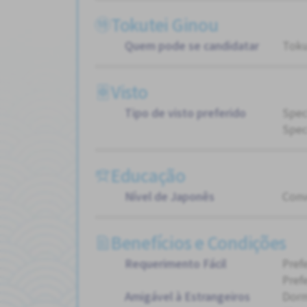
Tokutei Ginou
Quem pode se candidatar
Toku
Visto
Tipo de visto preferido
Spec
Spec
Educação
Nível de Japonês
Conv
Benefícios e Condições
Requerimento Fácil
Pref
Pref
Amigável à Estrangeiros
Dorm