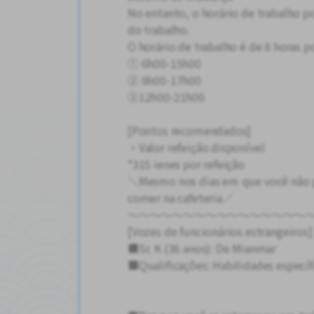
No entanto, o horário de trabalho 
do trabalho.
O horário de trabalho é de 8 horas po
① 6h00-15h00
② 8h00-17h00
③12h00-21h00
[Pontos recomendados]
・Valor refeição disponível
*315 ienes por refeição
＼Mesmo nos dias em que você não p
comer na cafeteria／
～～～～～～～～～～～～～～～～
[Vozes de funcionários estrangeiros]
■Sr. K (36 anos): De Mianmar
■Qualificações: Habilidades específ