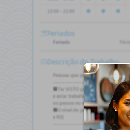
12:00 - 21:00
Feriados
Feriado
Féri
Descrição do Trabalho
Pessoas que podem limpar todas as
---------------------------------------------
■Ter VISTO para habilidades específ
e estar trabalhando
ou passou no exame
■O nível de japonês está acima do n
a N3)
---------------------------------------------