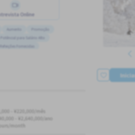
trevista Online
Aumento
Promoção
Potêncial para Salário Alto
Refeições Fornecidas
o de Ônibus da Estação Próxima
Inici
,000 - ¥220,000/mês
40,000 - ¥2,640,000/ano
ours/month