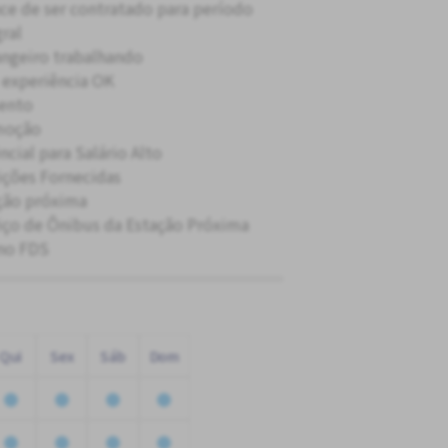
ce de ser contratado para período
gral
angeiro trabalhando
experiência OK
ento
moção
ncial para Salário Alto
ições Fornecidas
ção próxima
iço de Ônibus da Estação Próxima
no FDS
Qui
Sex
Sáb
Dom