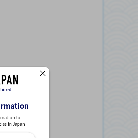
 hired
ormation
rmation to
ties in Japan