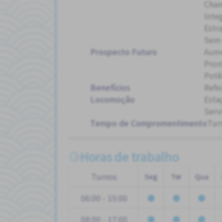
Chan
Inte
Estr
Sem 
Prospecto Futuro
Aum
Pro
Potê
Benefícios
Refe
Locomoção
Esta
Serv
Tempo de Compromentimento
Tur
Horas de trabalho
Turnos
Seg
Ter
Qua
06:00 - 15:00
08:00 - 17:00