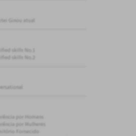
tei Ginou atual
ified skills No.1
ified skills No.2
ersational
erência por Homens
erência por Mulheres
itório Fornecido