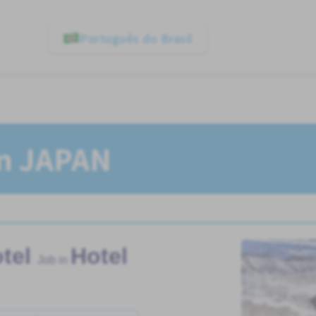
Português do Brasil
In JAPAN
tel
Hotel
Job in