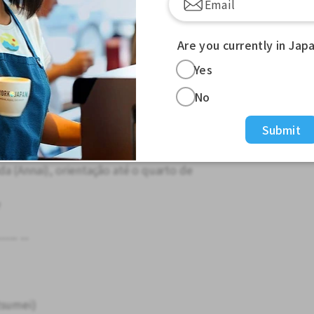
io muito limpo com tranquilidade／
Are you currently in Jap
bilidades específicas para VISA／
Yes
No
Submit
a (Annai), orientação até o quarto de
e
----- --
tsumei)