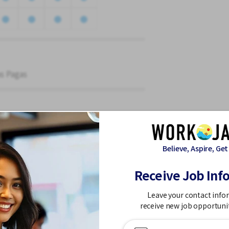
as Pagas
 condições abaixo
-----
Believe, Aspire, Get
icas (alojamento ou alimentação fora)
Receive Job Inf
ível de conversação diária (equivalente
Leave your contact info
receive new job opportuni
-----