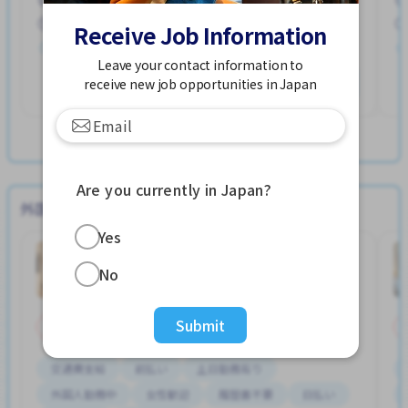
2,500 - 2,500/hour
Receive Job Information
求人掲載 ３ヶ月前〜
Leave your contact information to
詳細を見る
receive new job opportunities in Japan
他の池袋駅 (東京)の外国人求人を見る
Are you currently in Japan?
外国人採用 -ホテルの求人
Yes
ホテル清掃
ホテル
Job in
No
Submit
アルバイト
交通費支給
前払い
土日勤務有り
外国人勤務中
女性歓迎
履歴書不要
日払い