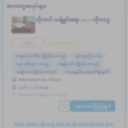
အလားတူအလုပ်များ
ဟိုတယ် သန့်ရှင်းရေး
ဟိုတယ္
Job in
အချိန်ပိုင်း
ဂျပန်ဘာသာ မလိုပါ
ကျောင်းသား ဗီဇာ ပို၍လိုလားသည်
ဘူတာႏွင့္နီးေသာ
လမ္းစရိတ္ေပးသည္
အမျိုးသမီး ပို၍လိုလားသည်
အမျိုးသား ပို၍လိုလားသည်
အလုပ္အေတြ႕အၾကံဳရွိရန္မလို
Akabanebashi Sta. (Tokyo)
ႏိုင္ငံျခားသားအလုပ္
ဂ်ပန္စာမတတ္လည္းအဆင္ေျပသည္
1,075 - 1,075/hour
မ်ားစြာေသာအခ်ိန္ပို
တင်ထားတယ်။ လွန်ခဲ့သော ၃ လကျော်က
နောက်ထပ်ကြည့်ရှုပါ
View more ဟိုတယ္ jobs in Akabanebashi Sta.