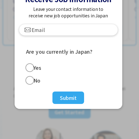
Hayuka Sta. (Kagawa)
အမျိုးသမီး ပို၍လိုလားသည်
အမျိုးသား ပို၍လိုလားသည်
Leave your contact information to
250,000 - 400,000/month
receive new job opportunities in Japan
တင်ထားတယ်။ လွန်ခဲ့တဲ့ ၂ ပတ်လောက်ကပါ။
နောက်ထပ်ကြည့်ရှုပါ
Are you currently in Japan?
Yes
Jobs For Foreigners In Japan
No
Apply for Part-Time Jobs, Full-Time Jobs and Tokutei
Ginou Jobs!
Submit
Get Started