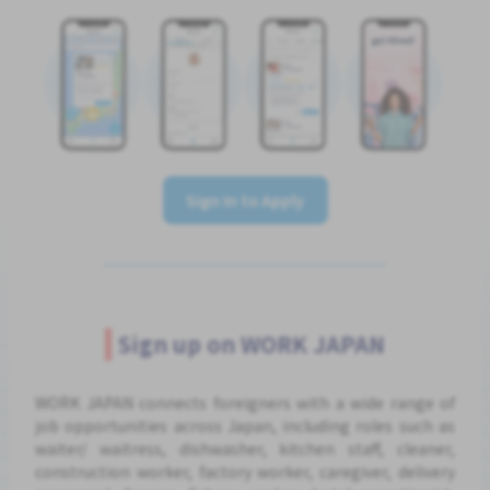
Sign In to Apply
Sign up on WORK JAPAN
WORK JAPAN connects foreigners with a wide range of
job opportunities across Japan, including roles such as
waiter/ waitress, dishwasher, kitchen staff, cleaner,
construction worker, factory worker, caregiver, delivery