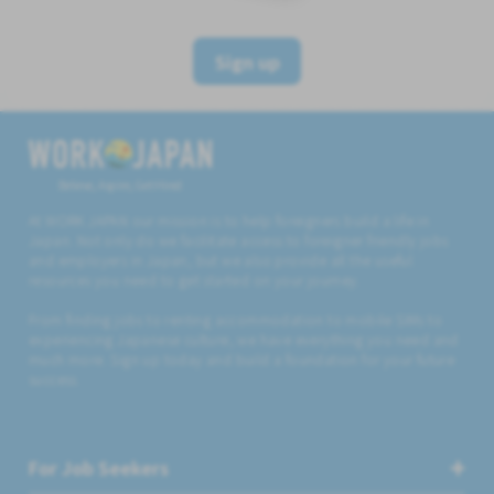
Sign up
Believe, Aspire, Get Hired
At WORK JAPAN our mission is to help foreigners build a life in
Japan. Not only do we facilitate access to foreigner friendly jobs
and employers in Japan, but we also provide all the useful
resources you need to get started on your journey.
From finding jobs to renting accommodation to mobile SIMs to
experiencing Japanese culture, we have everything you need and
much more. Sign up today and build a foundation for your future
success.
For Job Seekers