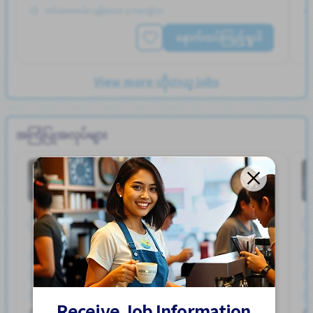
တင်ထားတယ်။ လွန်ခဲ့သော ၃ လကျော်က
နောက်ထပ်ကြည့်ရှုပါ
View more ဟိုတယ္ jobs
အကြံပြုအလုပ်များ
အျခား
အလုပ်ရုံ
Job in
အချိန်ပြည့်
ကားပါကင္ရွိျခင္း
စက္ဘီးထားရန္ေနရာရွိျခင္း
ထမင်းကျွေးမည်
ဘူတာႏွင့္နီးေသာ
ဘောနပ်စ်
လမ္းစရိတ္ေပးသည္
အဆောင်တစ်စိတ်တစ်ပိုင်းဖုံးလွှမ်း
Receive Job Information