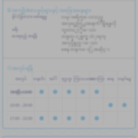
အကျိုးခံစားခွင့်များနှင့် အခြေအနေများ
နိုင်ငံခြားသား ဖော်ရွေမှု
လမ္းစရိတ္ေပးသည္
အလုပ္အေတြ႕အၾကံဳရွိရန္မလို
ခရီး
ဘူတာႏွင့္နီးေသာ
ပေးရမည့် အချိန်
တစ္ပတ္ႏွစ္ရက္မွ သံုးရက္
အလုပ္ခ်ိန္နည္းေသာ
စေန တနဂၤေႏြ အဆိုင္း
အလုပ်ချိန်
အလုပ်
တနင်္လာ
အင်္ဂါ
ဗုဒ္ဓဟူး
ကြာသပတေး
သောကြာ
စနေ
တနင်္ဂနွေ
10:00 - 16:00
အချိန်ဇယား
10:00 - 20:00
17:00 - 22:00