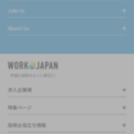
Jobs in
About Us
外国人採用をもっと身近に!
求人企業様
特集ページ
採用お役立ち情報