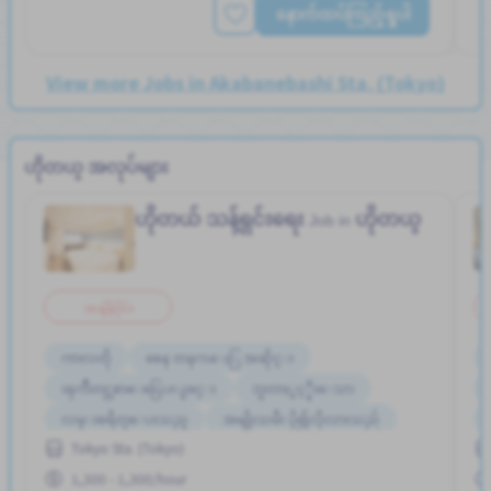
နောက်ထပ်ကြည့်ရှုပါ
View more Jobs in Akabanebashi Sta. (Tokyo)
ဟိုတယ္ အလုပ်များ
ဟိုတယ် သန့်ရှင်းရေး
ဟိုတယ္
Job in
အချိန်ပိုင်း
ကာလတို
စေန တနဂၤေႏြ အဆိုင္း
ၾကိဳတင္လစာေငြေပးျခင္း
ဘူတာႏွင့္နီးေသာ
လမ္းစရိတ္ေပးသည္
အမျိုးသမီး ပို၍လိုလားသည်
Tokyo Sta. (Tokyo)
အမျိုးသား ပို၍လိုလားသည်
1,300 - 1,300/hour
အလုပ္အေတြ႕အၾကံဳရွိရန္မလို
အလုပ္ေလွ်ာက္စာ မလုိပါ