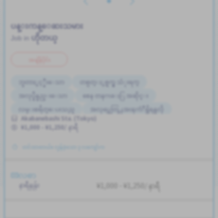
ပန္းကန္ေဆးသမား
ဟိုတယ္
Job in
အချိန်ပိုင်း
ဘူတာႏွင့္နီးေသာ
တစ္ပတ္ႏွစ္ရက္မွ သံုးရက္
အလုပ္ခ်ိန္နည္းေသာ
စေန တနဂၤေႏြ အဆိုင္း
လမ္းစရိတ္ေပးသည္
အလုပ္အေတြ႕အၾကံဳရွိရန္မလို
Akabanebashi Sta. (Tokyo)
¥1,000 - ¥1,250/ နာရီ
တင်ထားတယ်။ လွန်ခဲ့သော ၃ လကျော်က
လစာ
နာရီနှုန်း
¥1,000 - ¥1,250/ နာရီ