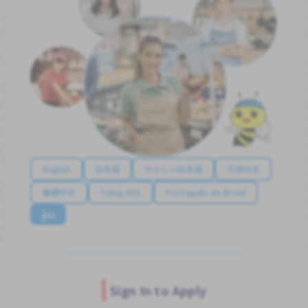
English
日本語
やさしい日本語
简体中文
繁體中文
Tiếng Việt
Português do Brasil
န်မာ
Sign In to Apply