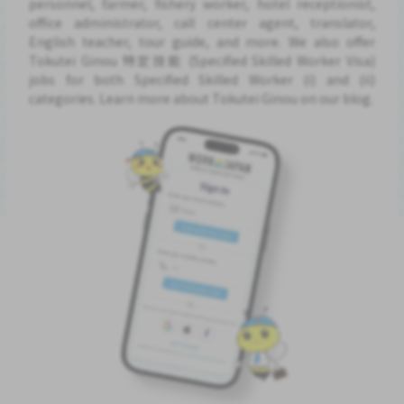
personnel, farmer, fishery worker, hotel receptionist,
office administrator, call center agent, translator,
English teacher, tour guide, and more. We also offer
Tokutei Ginou 特定技能 (Specified Skilled Worker Visa)
jobs for both Specified Skilled Worker (i) and (ii)
categories. Learn more about Tokutei Ginou on our blog.