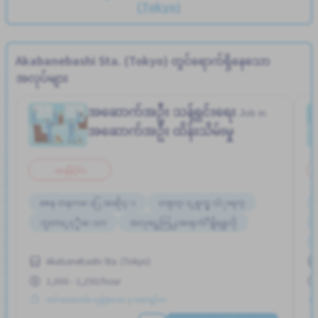
(Tokyo)
Akabanebashi Sta. (Tokyo) တွင်ရောက်ရှိနေသော
အလုပ်များ
အဆောက်အဦး သန့်ရှင်းရေး
Job in
အဆောက်အဦး ထိန်းသိမ်းမှု
အချိန်ပိုင်း
စေန တနဂၤေႏြ အဆိုင္း
တစ္ပတ္ႏွစ္ရက္မွ သံုးရက္
ဘူတာႏွင့္နီးေသာ
အလုပ္အေတြ႕အၾကံဳရွိရန္မလို
Akabanebashi Sta. (Tokyo)
1,000 - 1,250/hour
တင်ထားတယ်။ လွန်ခဲ့သော ၃ လကျော်က