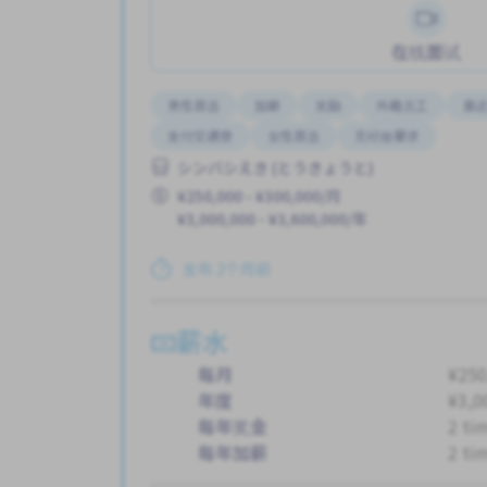
在线面试
男性首选
加薪
奖励
外籍员工
靠
支付交通费
女性首选
无经验要求
シンバシえき (とうきょうと)
¥250,000 - ¥300,000/月
¥3,000,000 - ¥3,600,000/年
发布 2个月前
薪水
每月
¥250
年度
¥3,0
每年奖金
2 ti
每年加薪
2 ti