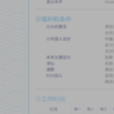
英语水平
Goo
福利和条件
简单的要求
男性
女性
对外国人友好
外籍
支付
无经
未来发展空间
加薪
津贴
奖励
通勤
靠近
时间投入
加班
周末
工作时间
轮班
周一
周二
周三