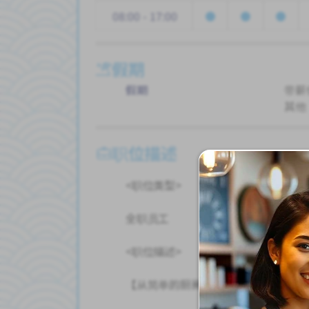
08:00 - 17:00
假期
假期
带薪
其他
职位描述
<职位类型>
全职员工
<职位描述>
【从简单的厨房和餐厅工作开始！】