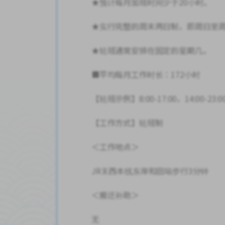
★预计每月加班时间少于20小时。
★实行完整的周末两日制，即周日至
★轮班通常安排在固定的星期几。
■平均每月工作时长：172小时
【轮班示例】8:00-17:00，14:00-23:0
【工作方式】轮班制
＜工作地点＞
JR关西本线东岸和田站步行3分钟
＜搬迁补助＞
无