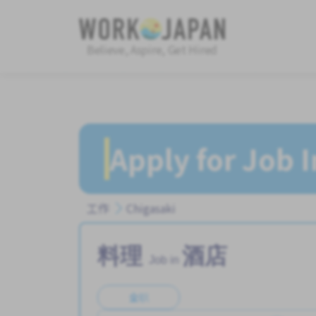
Believe, Aspire, Get Hired
Apply for Job 
工作
Chigasaki
料理
酒店
Job in
全职