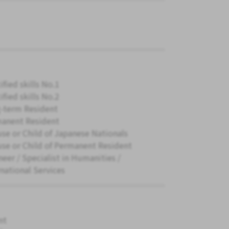
ified skills No.1
ified skills No.2
-term Resident
anent Resident
se or Child of Japanese Nationals
se or Child of Permanent Resident
neer / Specialist in Humanities /
rnational Services
nt