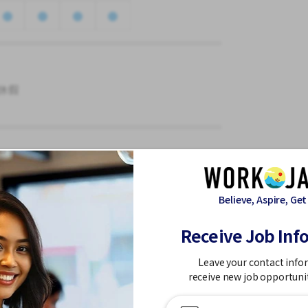
休假
Believe, Aspire, Get
Receive Job Inf
Leave your contact info
receive new job opportuni