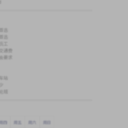
d
首选
首选
员工
交通费
验要求
车站
少
轮班
周四
周五
周六
周日