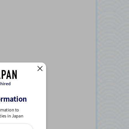
 hired
ormation
rmation to
ties in Japan