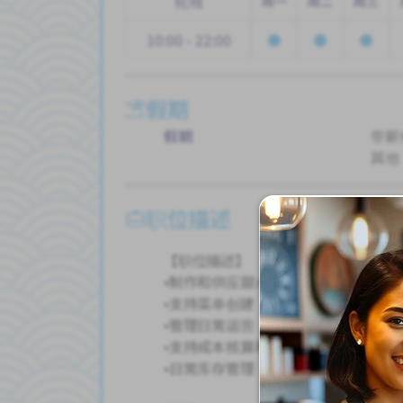
轮班
周一
周二
周三
10:00 - 22:00
假期
假期
带薪
其他
职位描述
【职位描述】
•制作和供应甜点
•支持菜单创建
•管理日常运营
•支持成本核算和库存报告创建
•日常库存管理