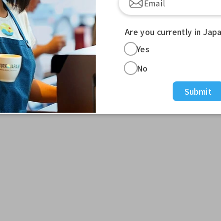
Are you currently in Jap
Yes
No
日）
Submit
息 1 小时）