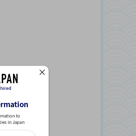
 hired
ormation
rmation to
ties in Japan