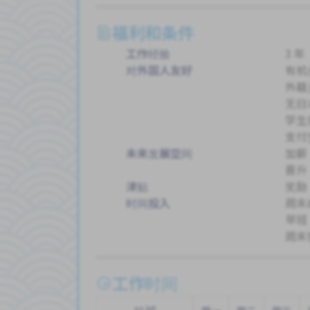
福利和条件
工作经验
3 年
对外国人友好
有机
外籍
无日
学生
支付
未来发展空间
加薪
晋升
津贴
奖励
时间投入
周末
早班
周末
工作时间