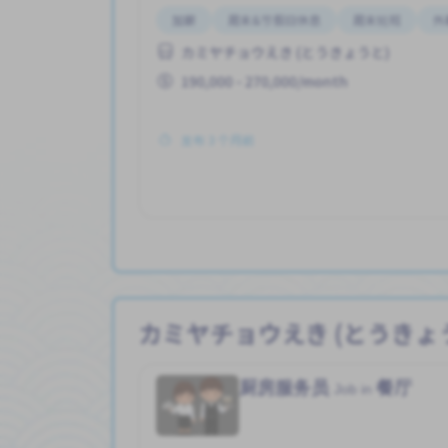
加薪
周末&节假日休息
周末轮班
外
カミヤチョウえき (とうきょうと)
190,000 - 270,000/month
发布 3 个月前
カミヤチョウえき (とうきょ
厨房服务员
餐厅
Job in