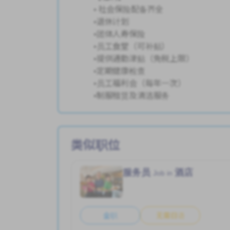
• 社会保险配备齐全
•退休计划
•团体人寿保险
•员工食堂（可补贴）
•提供通勤津贴（免税上限）
•定期健康检查
•员工福利会（每年一次）
•制服租赁及清洁服务
类似职位
服务员
酒店
Job in
全职
无需日语