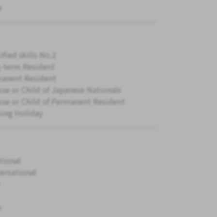
e
ified skills No.2
-term Resident
anent Resident
se or Child of Japanese Nationals
se or Child of Permanent Resident
ing Holiday
tional
ersational
k