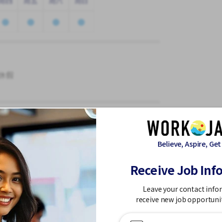
周四
周五
周六
周日
休假
Believe, Aspire, Get
Receive Job Inf
Leave your contact info
receive new job opportuni