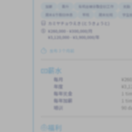
加薪
晋升
有机会被录取全职工作
奖励
周末&节假日休息
早班
周末轮班
学生
カミヤチョウえき (とうきょうと)
¥260,000 - ¥300,000/月
¥3,120,000 - ¥3,900,000/年
发布 3 个月前
薪水
每月
¥260
年度
¥3,1
每年奖金
1 ti
每年加薪
1 ti
培训
90 d
福利