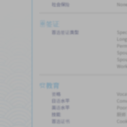
社会保险
Non
签证
首选签证类型
Spec
Long
Perm
Spou
Spou
Work
教育
资格
Voca
日语水平
Conv
英语水平
Poor
技能
厨师
首选证书
Coo