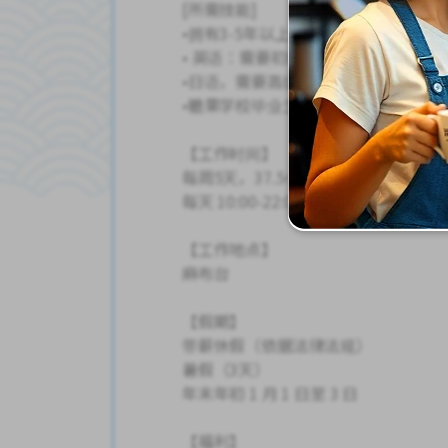
[所需技能]
•拥有3-5年以上糖果经验
• 英语：需要初级水平
•日语，需要高级水平
•糖果学校毕业生优先
【工作时间】
每周5天，37.5小时（包括周末/节假
每天 10:00-22:00 生产 7.5 小时（休
【工作地点】
麻布台
【假期】
带薪休假（依据法律法规）
暑假（3天）
年末年初 1 月 1 日至 3 日
【福利】