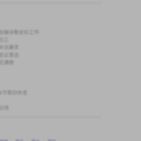
会被录取全职工作
员工
本语要求
签证首选
交通费
&节假日休息
轮班