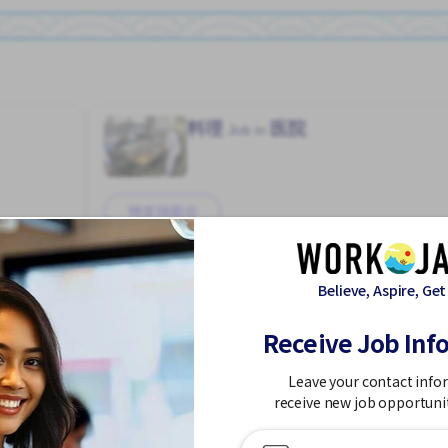
料理
医院
Job in
特定技能签
停车位
加班少
加薪
奖励
女性首选
宿舍部分覆盖
无经验要求
有机会被录取全职工作
Believe, Aspire, Get
男性首选
Receive Job Inf
八幡(福岡県)えき (ふくおかけん)
180,000 - 200,000/month
Leave your contact info
receive new job opportuni
发布 3 个月前