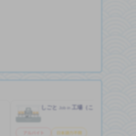
）
しごと
工場（こうじょう）
Job in
アルバイト
日本語力不問