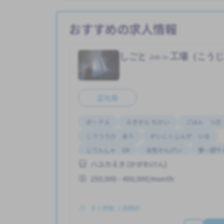
おすすめの求人情報
しごと
工場（こう
Job in
正社員
ボーナス
えきから ちかい
ごはん つき
こうつうひ あり
がいこくじんが いる
じてんしゃ OK
女性かんげい
寮一部サ
ハユカえき (かがわけん)
昇給
250,000 - 400,000/month
求人掲載 ２週間前