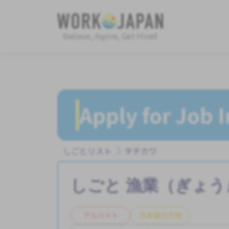
Believe, Aspire, Get Hired
Apply for Job 
しごとリスト
タチカワ
しごと
漁業（ぎょう
アルバイト
日本語力不問