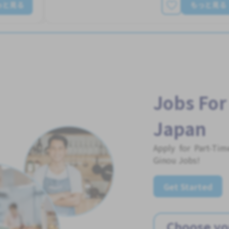
っと見る
もっと見る
Jobs For
Japan
Apply for Part-Ti
Ginou Jobs!
Get Started
Choose yo