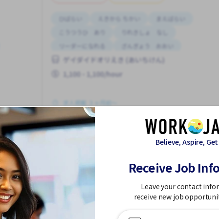
ひばらい
えきから ちかい
まえばらい
こうつうひ あり
りれきしょ なし
リーダーになれる
ざんぎょう おおい
ゲイダイドオリえき (あいちけん)
がいこくじんが いる
はじめて OK
1,100 - 1,100/hour
求人掲載 ３ヶ月前〜
っと見る
もっと見る
Believe, Aspire, Get
他のゲイダイドオリえき (あいちけん)の外国人求人を見る
Receive Job Inf
Leave your contact info
ぎょう）の求人
receive new job opportuni