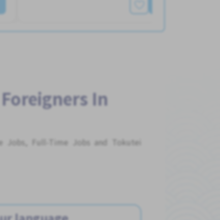
もっと見る
 Foreigners In
me Jobs, Full-Time Jobs and Tokutei
ur language