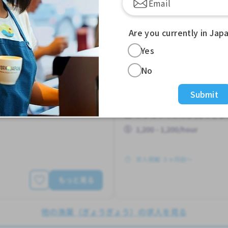
うぎょう）
しごと
漁
Job in
Are you currently in Jap
アルバイト
日本語力不
Yes
No
はじめて OK
りれきしょ なし
がいこくじ
性かんげい
高いきゅうりょう
にほんごできない OK
土日
Submit
男性かんげい
高いきゅうりょ
シジョウマエえき (とうきょ
1,200 - 1,200/hour
求人掲載 ３ヶ月前〜
もっと見る
他の漁業（ぎょうぎょう）の求人を見る