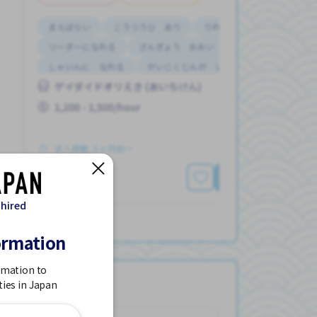
まえばらい
こうつうひ あり
りれきしょ なし
リーダーになれる
ざんぎょう おおい
しゃいんに なれる
がいこくじんが いる
ゲイダイドオリえき (あいちけん)
はじめて OK
じてんしゃ OK
1,200 - 1,500/hour
求人掲載 ３ヶ月前〜
もっと見る
 hired
ormation
rmation to
ties in Japan