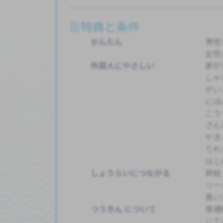
特典と条件
かんたん
男性
女性
外国人にやさしい
家が
しゃ
がい
にほ
こう
ざん
やき
りれ
はじ
しょうらいにつながる
昇給
リー
高い
つうきん について
車通
じて