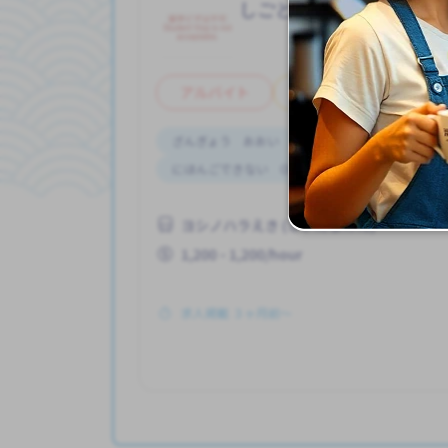
しごと
漁業（ぎょ
Job in
アルバイト
日本語力不問
ざんぎょう おおい
がいこくじんが いる
にほんごできない OK
土日 しごと
男
ヨシノハラえき (さいたまけん)
1,200 - 1,200/hour
求人掲載 ３ヶ月前〜