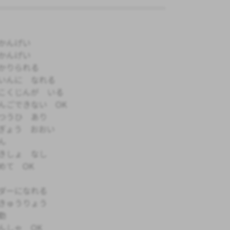
かんげい
かんげい
かりられる
いんに なれる
こくじんが いる
んごできない OK
つうひ あり
ぎょう おおい
ん
きしょ なし
めて OK
ダーになれる
きゅうりょう
勤
んしゃ OK