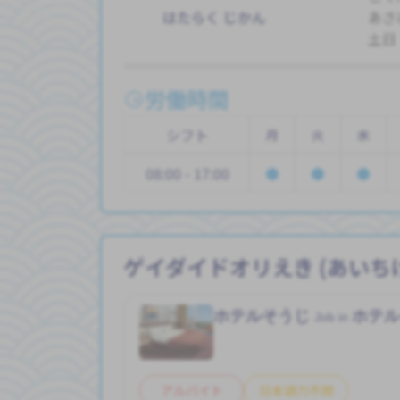
はたらく じかん
あさ
土日
労働時間
シフト
月
火
水
08:00 - 17:00
ゲイダイドオリえき (あいち
ホテルそうじ
ホテ
Job in
アルバイト
日本語力不問