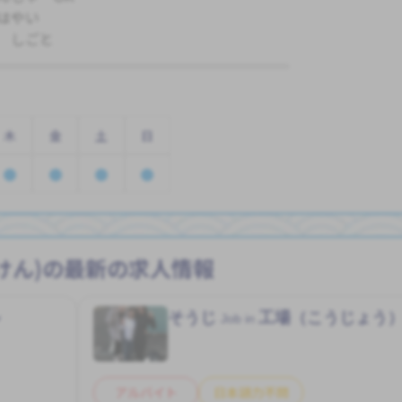
はやい
 しごと
木
金
土
日
けん)の最新の求人情報
ル
そうじ
工場（こうじょう
Job in
アルバイト
日本語力不問