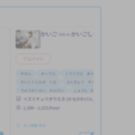
）
かいご
かいごしせつ
Job in
アルバイト
やきん
ボーナス
こうつうひ あり
がいこくじんが いる
ざんぎょう すくない
りゅうがくせい かんげい
しゅう2、3にち
イズミチュウオウえき (かながわけん)
はじめて OK
じてんしゃ OK
1,386 - 1,521/hour
求人掲載 本日