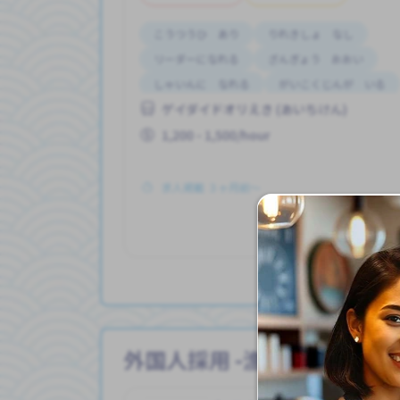
こうつうひ あり
りれきしょ なし
リーダーになれる
ざんぎょう おおい
しゃいんに なれる
がいこくじんが いる
ゲイダイドオリえき (あいちけん)
はじめて OK
じてんしゃ OK
にほんごできない OK
1,200 - 1,500/hour
求人掲載 ３ヶ月前〜
も
外国人採用 -漁業（ぎょう