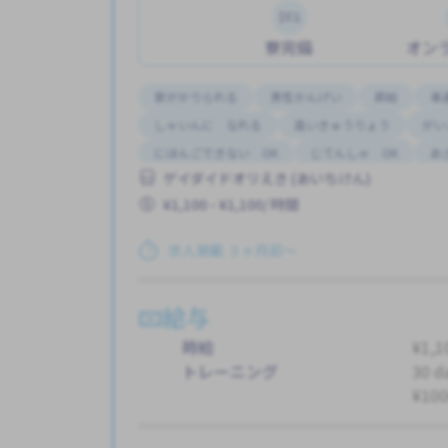
寮完備
オン
家がかりられる
男性かんげい
昇給
車
しゃいんに なれる
高いきゅうりょう
がい
にほんごできない OK
じてんしゃ OK
あ
ゲイダイドオリえき (あいちけん)
こうつうひ あり
ざんぎょう おおい
やき
¥1,100 - ¥1,100/ 時間
女性かんげい
はじめて OK
求人掲載 ３ヶ月前〜
給与
時給
¥1,1
トレーニング
30 d
¥100