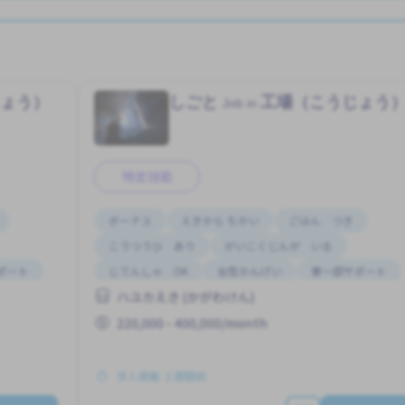
じょう）
しごと
工場（こうじょう
Job in
特定技能
ボーナス
えきから ちかい
ごはん つき
こうつうひ あり
がいこくじんが いる
ポート
じてんしゃ OK
女性かんげい
寮一部サポート
ハユカえき (かがわけん)
昇給
220,000 - 400,000/month
求人掲載 ２週間前