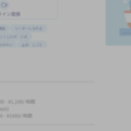
ライン面接
通勤
リーダーになれる
こくじんが いる
さはやい
土日 しごと
ん
りれきしょ なし
00 - ¥1,100/ 時間
ay(s)
0 - ¥1000/ 時間