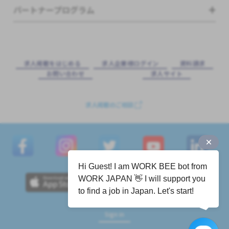
パートナープログラム
求⼈掲載をはじめる
求⼈企業様ログイン
資料請求
お問い合わせ
求⼈サイト
求人掲載のご相談
Hi Guest! I am WORK BEE bot from
WORK JAPAN 👋 I will support you
to find a job in Japan. Let's start!
Sign in