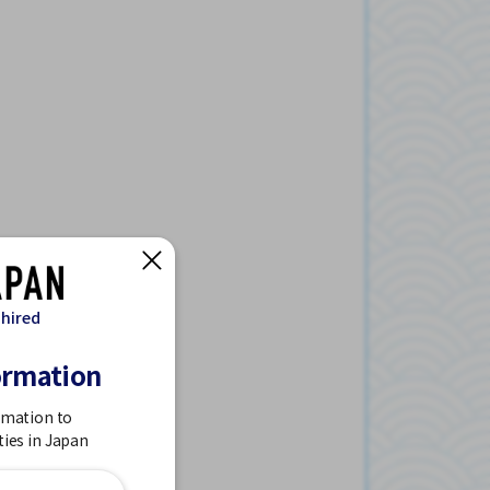
 hired
ormation
rmation to
ties in Japan