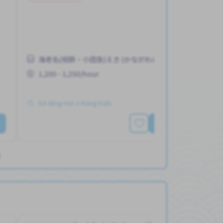
海老名(相鉄・小田急)えき (かながわけん)
1,200 - 1,250/hour
Đã đăng Hơn 3 tháng trước
Xem thêm
)