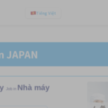
Tiếng Việt
In JAPAN
y
Nhà máy
Job in