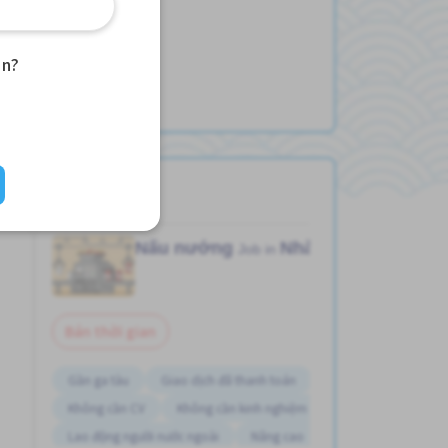
an?
Nấu nướng
Nhà máy
Job in
Bán thời gian
Gần ga tàu
Giao dịch đã thanh toán
Không cần CV
Không cần kinh nghiệm
Lao động người nước ngoài
Nâng cao