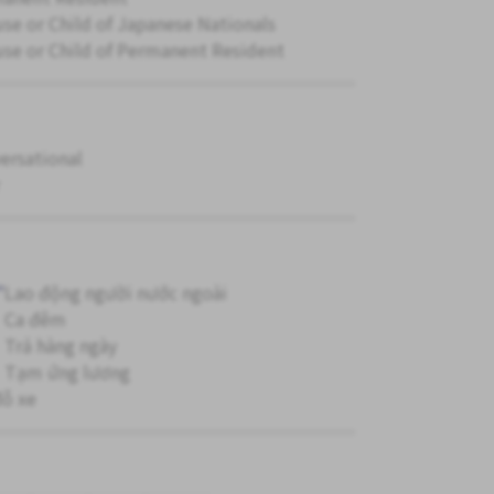
se or Child of Japanese Nationals
se or Child of Permanent Resident
ersational
"
Lao động người nước ngoài
Ca đêm
Trả hàng ngày
Tạm ứng lương
đỗ xe