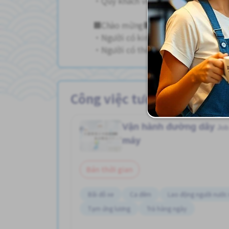
・Quý khách vui lòng mang theo thẻ 
■Chào mừng■
・Người có kinh nghiệm sản xuất t
・Người có thể giới thiệu bản thân 
Công việc tương tự
Vận hành đường dây
Job
máy
Bán thời gian
Bãi đỗ xe
Ca đêm
Lao động người nước
Tạm ứng lương
Trả hàng ngày