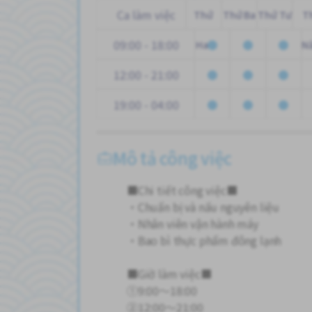
Ca làm việc
Thứ
Thứ Ba
Thứ Tư
T
09:00 - 18:00
Hai
N
12:00 - 21:00
19:00 - 04:00
Mô tả công việc
■Chi tiết công việc■
・Chuẩn bị và nấu nguyên liệu
・Nhân viên vận hành máy
・Bao bì thực phẩm đông lạnh
■Giờ làm việc■
①9:00～18:00
②12:00～21:00