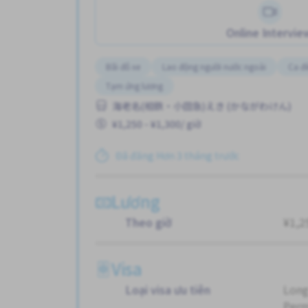
Online Intervie
Bãi đỗ xe
Lao động người nước ngoài
Ca đ
Tạm ứng lương
海老名(相鉄・小田急)えき (かながわけん)
¥1,250 - ¥1,300/ giờ
Đã đăng Hơn 3 tháng trước
Lương
Theo giờ
¥1,2
Visa
Loại visa ưu tiên
Long
Perm