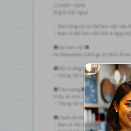
③19:00～28:00
(8 giờ một ngày)
・Bạn cũng chỉ có thể làm việc vào 
・Bạn có thể làm việc hơn 4 ngày mộ
■Nơi làm việc■
Ga Shonandai (cách ga 15 phút đi xe
■Môi trường làm việc■
・Chúng tôi có số lượng lớn nhân viê
■Tiền lương■
Ví dụ về mức lương: 200.000 yên mỗ
・Chúng tôi cũng chấp nhận thanh to
■Chuẩn bị cho cuộc phỏng vấn■
・Bạn có thể nhận được điện thoại đ