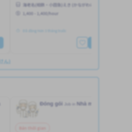
海老名(相鉄・小田急)えき (かながわけん)
Tạm ứng lương
Ưu tiên nữ giới
1,400 - 1,400/hour
Đã đăng Hơn 3 tháng trước
Xem thêm
わけん)
à
Đóng gói
Nhà máy
Job in
Bán thời gian