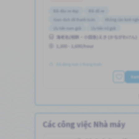
Bãi đậu xe đạp
Bãi đỗ xe
Giao dịch đã thanh toán
Không cần kinh ng
Ưu tiên nam giới
Ưu tiên nữ giới
海老名(相鉄・小田急)えき (かながわけん)
1,300 - 1,690/hour
Đã đăng Hơn 3 tháng trước
Xe
Các công việc Nhà máy