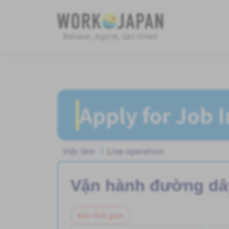
Believe, Aspire, Get Hired
Apply for Job 
Việc làm
Line operation
Vận hành đường dâ
Bán thời gian