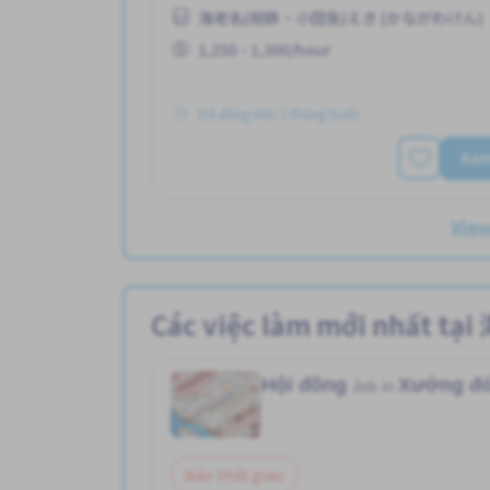
海老名(相鉄・小田急)えき (かながわけん)
1,250 - 1,300/hour
Đã đăng Hơn 3 tháng trước
Xe
Vie
Các việc làm mới nh
Hội đồng
Xưởng đó
Job in
Bán thời gian