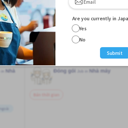
cư trú khi đến phỏng vấn.
Are you currently in Jap
hực phẩm
bằng tiếng Nhật
Yes
No
Submit
Nhà
Đóng gói
Nhà máy
 in
Job in
Bán thời gian
 ngoài