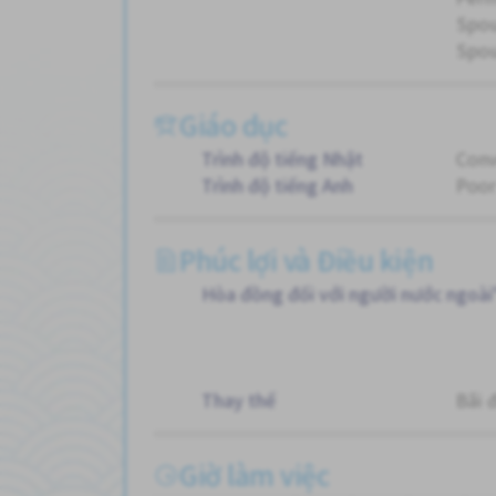
Spou
Spou
Giáo dục
Trình độ tiếng Nhật
Conv
Trình độ tiếng Anh
Poor
Phúc lợi và Điều kiện
Hòa đồng đối với người nước ngoài
Thay thế
Bãi 
Giờ làm việc