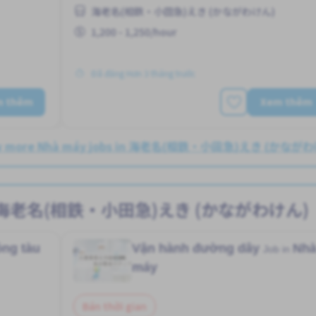
海老名(相鉄・小田急)えき (かながわけん)
1,200 - 1,250/hour
Đã đăng Hơn 3 tháng trước
m thêm
Xem thêm
w more Nhà máy jobs in 海老名(相鉄・小田急)えき (かなが
ất tại 海老名(相鉄・小田急)えき (かながわけん)
ng tàu
Vận hành đường dây
Nh
Job in
máy
Bán thời gian