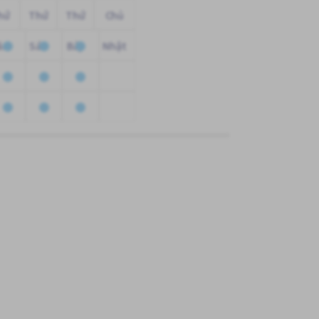
hứ
Thứ
Thứ
Chủ
ăm
Sáu
Bảy
Nhật