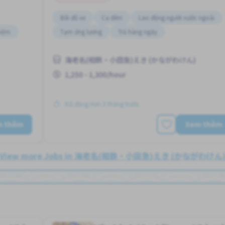
Bãi đỗ xe
Ca đêm
Lao động người nước ngoài
hiệm
Tạm ứng lương
Trả hàng ngày
海老名(相鉄・小田急)えき (かながわけん)
1,250 - 1,300/hour
Đã đăng Hơn 3 tháng trước
m thêm
Xem thêm
View more Jobs in 海老名(相鉄・小田急)えき (かながわけん