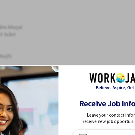
đêm khuya!
t tuần!
 buýt)
n nước ngoài.
Believe, Aspire, Get
i tháng
Receive Job Inf
án tạm ứng tiền lương.
Leave your contact info
receive new job opportuni
ể xác nhận ngày giờ phỏng vấn.