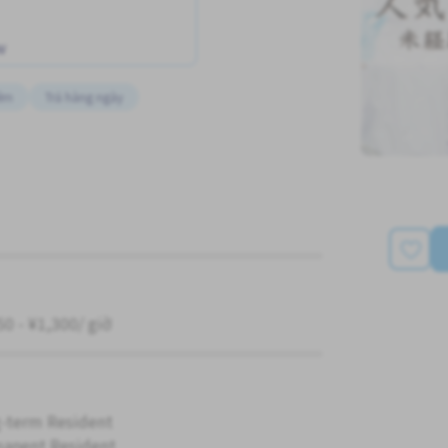
w
êm
Trả hàng ngày
50 - ¥1,300/ giờ
-term Resident
anent Resident