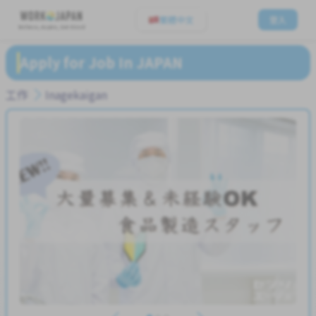
繁體中文
登入
Believe, Aspire, Get Hired
Apply for Job In JAPAN
工作
Inagekaigan