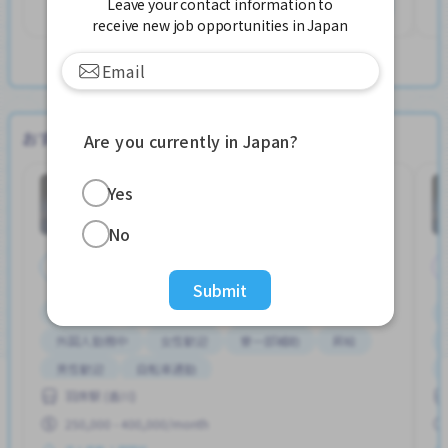
Leave your contact information to
receive new job opportunities in Japan
他の工場の求人を見る
おすすめの求人情報
Are you currently in Japan?
作業全般
工場
Job in
Yes
No
正社員
Submit
ボーナス
まかないあり
交通費支給
外国人勤務中
女性歓迎
寮一部補助
昇給
男性歓迎
自転車通勤
羽床駅 (香川)
250,000 - 400,000/month