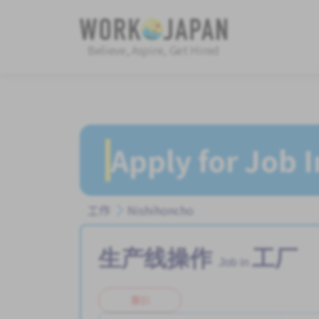
Believe, Aspire, Get Hired
Apply for Job 
工作
Nishihoncho
生产线操作
工厂
Job in
兼职