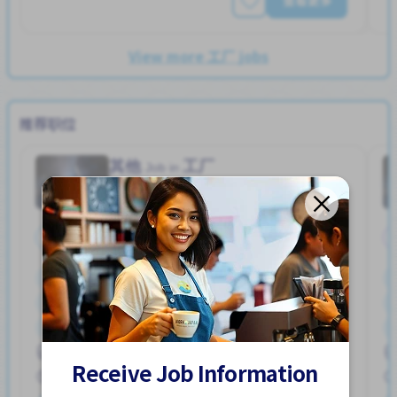
查看更多
View more 工厂 jobs
推荐职位
其他
工厂
Job in
全职
停车位
加薪
外籍员工
奖励
女性首选
宿舍部分覆盖
提供膳食
支付交通费
男性首选
ハユカえき (かがわけん)
Receive Job Information
250,000 - 400,000/month