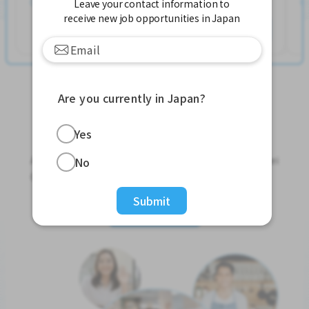
Leave your contact information to
发布 2个星期前
receive new job opportunities in Japan
查看更多
Are you currently in Japan?
Jobs For Foreigners In Japan
Yes
Apply for Part-Time Jobs, Full-Time Jobs and Tokutei
No
Ginou Jobs!
Submit
Get Started