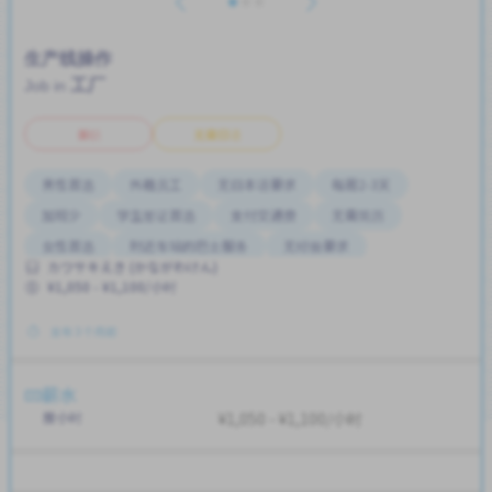
生产线操作
工厂
Job in
兼职
无需日语
男性首选
外籍员工
无日本语要求
每周2-3天
加班少
学生签证首选
支付交通费
无需简历
女性首选
附近车站的巴士服务
无经验要求
カワサキえき (かながわけん)
¥1,050 - ¥1,100/小时
发布 3 个月前
薪水
按小时
¥1,050 - ¥1,100/小时