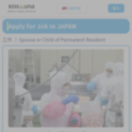
简体中文
登录
Believe, Aspire, Get Hired
Apply for Job In JAPAN
工作
Spouse or Child of Permanent Resident