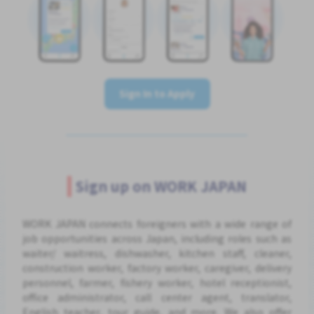
Sign In to Apply
Sign up on WORK JAPAN
WORK JAPAN connects foreigners with a wide range of
job opportunities across Japan, including roles such as
waiter/ waitress, dishwasher, kitchen staff, cleaner,
construction worker, factory worker, caregiver, delivery
personnel, farmer, fishery worker, hotel receptionist,
office administrator, call center agent, translator,
English teacher, tour guide, and more. We also offer