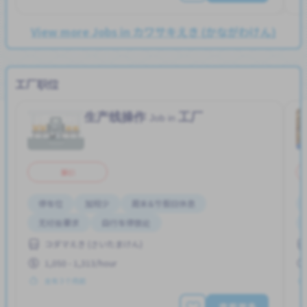
View more Jobs in カワサキえき (かながわけん)
工厂职位
生产线操作
工厂
Job in
兼职
停车位
加班少
周末&节假日休息
无经验要求
自行车停放处
コダマえき (さいたまけん)
1,050 - 1,313/hour
发布 3 个月前