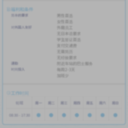
福利和条件
简单的要求
男性首选
女性首选
对外国人友好
外籍员工
无日本语要求
学生签证首选
支付交通费
无需简历
无经验要求
通勤
附近车站的巴士服务
时间投入
每周2-3天
加班少
工作时间
轮班
周一
周二
周三
周四
周五
周六
周日
08:30 - 17:30