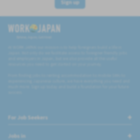
Sign up
Believe, Aspire, Get Hired
At WORK JAPAN our mission is to help foreigners build a life in
Japan. Not only do we facilitate access to foreigner friendly jobs
and employers in Japan, but we also provide all the useful
resources you need to get started on your journey.
From finding jobs to renting accommodation to mobile SIMs to
experiencing Japanese culture, we have everything you need and
much more. Sign up today and build a foundation for your future
success.
For Job Seekers
Jobs in