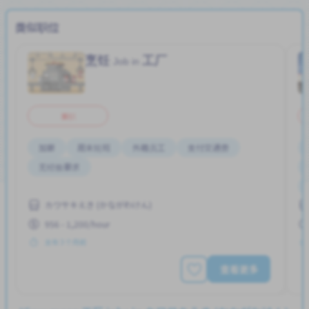
类似职位
烹饪
工厂
Job in
兼职
加薪
周末轮班
外籍员工
支付交通费
无经验要求
カワサキえき (かながわけん)
956 - 1,200/hour
发布 3 个月前
查看更多