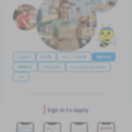
English
日本語
やさしい日本語
简体中文
繁體中文
Tiếng Việt
Português do Brasil
န်မာ
Sign In to Apply