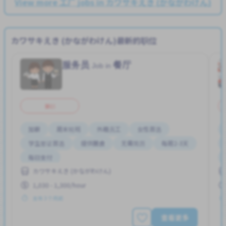
View more 工厂 jobs in カワサキえき (かながわけん)
カワサキえき (かながわけん)最新的职位
服务员
餐厅
Job in
兼职
加薪
周末轮班
外籍员工
女性首选
学生签证首选
提供膳食
无需简历
每周2-3天
每日支付
カワサキえき (かながわけん)
1,030 - 1,300/hour
发布 3 个月前
查看更多