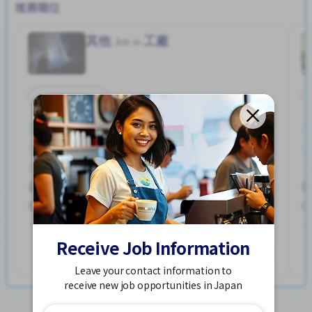
推薦職位
其他
工廠
Job in
特定技能簽
停車位
加薪
外籍員工
女性首選
宿舍部分覆蓋
提供膳食
支付交通費
獎勵
男性首選
ハユカえき (かがわけん)
220,000 - 400,000/month
已發布 1週前
Receive Job Information
查看更多
Leave your contact information to
receive new job opportunities in Japan