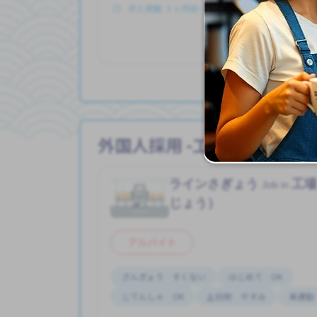
求人掲載 ３ヶ月前〜
外国人採用 -工場（こうじ
ラインさぎょう
工
Job in
じょう）
アルバイト
ざんぎょう すくない
はじめて OK
じてんしゃ OK
土日祝 やすみ
車通勤