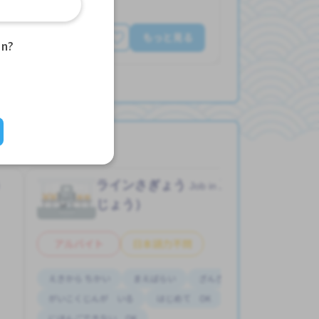
もっと見る
an?
う
ラインさぎょう
工場（こう
Job in
じょう）
アルバイト
日本語力不問
えきから ちかい
まえばらい
ざんぎょう おおい
がいこくじんが いる
はじめて OK
にほんごできない OK