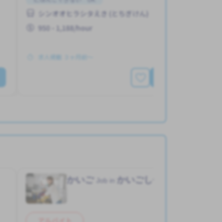
シンオオヒラシタえき (とちぎけん)
950 - 1,188/hour
求人掲載 ３ヶ月前〜
もっと見る
）
かいご
かいごしせつ
Job in
アルバイト