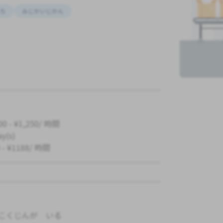
にち
みじかいじかん
00 - ¥1,250/ 時間
ay(s)
 - ¥1188/ 時間
こくじんが いる