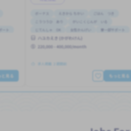
ボーナス
えきから ちかい
ごはん つき
こうつうひ あり
がいこくじんが いる
ポート
じてんしゃ OK
女性かんげい
寮一部サポート
ハユカえき (かがわけん)
昇給
220,000 - 400,000/month
求人掲載 ２週間前
っと見る
もっと見る