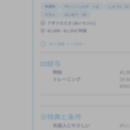
車通勤
がいこくじんが いる
しゅう2、3
やきん
はじめて OK
アオツカえき (あいちけん)
¥1,000 - ¥1,250/ 時間
求人掲載 ３ヶ月前〜
給与
時給
¥1,0
トレーニング
10 d
¥950
特典と条件
外国人にやさしい
がい