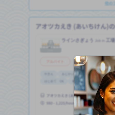
他の
アオツカえき (あいちけん)
ラインさぎょう
工
Job in
アルバイト
やきん
みじかいじかん
がいこくじんが
はじめて OK
車通勤
アオツカえき (あいちけん)
980 - 1,225/hour