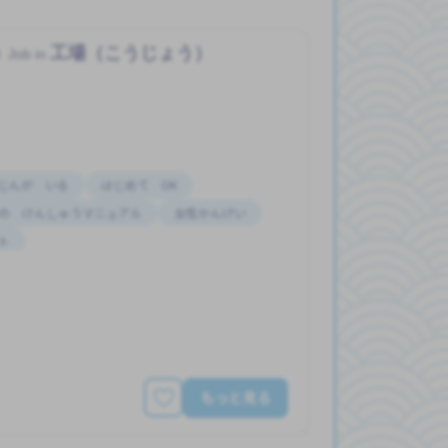
う
工場（こうじょう）
Job in
じんが いる
はじめて OK
の けんしゅうマニュアル
女性かんげい
ト
もっと見る