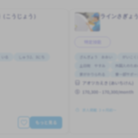
場（こうじょう）
ラインさぎょ
特定技能
 いる
しゅう2、3にち
ざんぎょう おおい
がいこく
土日祝 やすみ
外国人のため
家がかりられる
寮一部サポー
アオツカえき (あいちけん)
170,300 - 170,300/month
求人掲載 ３ヶ月前〜
もっと見る