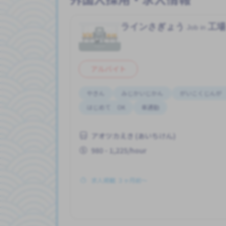
ラインさぎょう
工
Job in
アルバイト
やきん
みじかいじかん
がいこくじんが
はじめて OK
車通勤
アオツカえき (あいちけん)
980 - 1,225/hour
求人掲載 ３ヶ月前〜