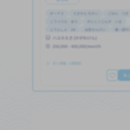
ボーナス
えきから ちかい
ごはん つき
こうつうひ あり
がいこくじんが いる
じてんしゃ OK
女性かんげい
寮一部サ
ハユカえき (かがわけん)
昇給
250,000 - 400,000/month
求人掲載 ２週間前
も