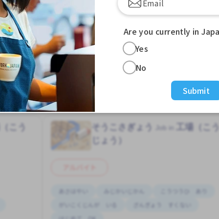
求人掲載 ３ヶ月前〜
もっと見る
Are you currently in Jap
Yes
他のアオツカえき (あいちけん)の外国人求人を見る
No
Submit
ょう）の求人
場（こう
そうこさぎょう
工場（こ
Job in
じょう）
アルバイト
あさはやい
みじかいじかん
こうつうひ あり
がいこくじんが いる
ざんぎょう すくない
はじめて OK