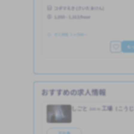
コダマえき (さいたまけん)
1,050 - 1,313/hour
求人掲載 ３ヶ月前〜
も
おすすめの求人情報
しごと
工場（こう
Job in
正社員