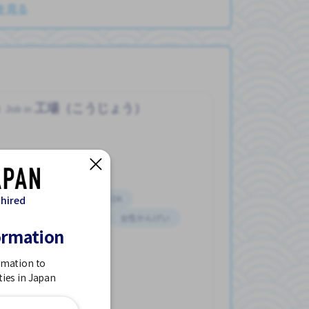
を見る
う
工場（こうじょう）
Job in
じんが いる
はじめて OK
 hired
の けんしゅうマニュアル
女性かんげい
ormation
ト
rmation to
ties in Japan