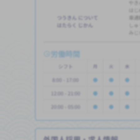
やき
はじ
つうきん について
車通
はたらく じかん
しゅ
みじ
労働時間
シフト
月
火
水
8:00 - 17:00
12:00 - 21:00
20:00 - 05:00
外国人採用・求人情報