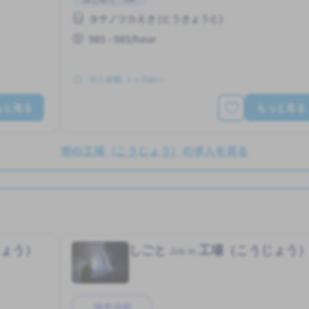
タケノツカえき (とうきょうと)
985 - 985/hour
求人掲載 ３ヶ月前〜
っと見る
もっと見る
他の工場（こうじょう）の求人を見る
じょう）
しごと
工場（こうじょう
Job in
特定技能