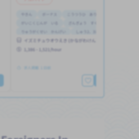
やきん
ボーナス
こうつうひ あり
がいこくじんが いる
ざんぎょう すくない
りゅうがくせい かんげい
しゅう2、3にち
イズミチュウオウえき (かながわけん)
はじめて OK
じてんしゃ OK
1,386 - 1,521/hour
求人掲載 １日前
もっと見る