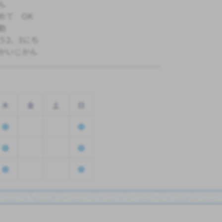
ん
めて OK
勤
う2、3にち
かいじかん
木
金
土
日