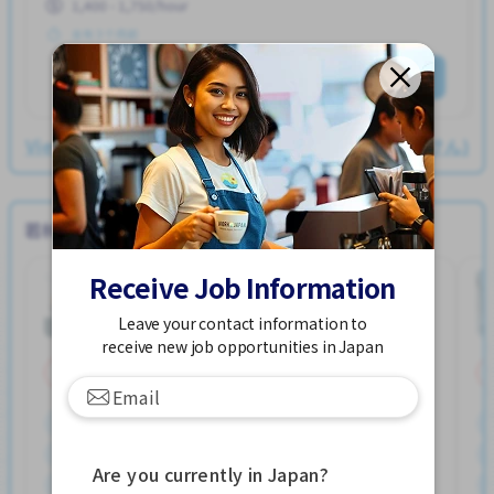
1,400 - 1,750/hour
发布 3 个月前
查看更多
View more 工厂 jobs in 若林(愛知県)えき (あいちけん)
若林(愛知県)えき (あいちけん)最新的职位
Receive Job Information
装配
工厂
Job in
Leave your contact information to
receive new job opportunities in Japan
兼职
无需日语
停车位
加薪
周末&节假日休息
外籍员工
夜班
女性首选
支付交通费
无日本语要求
Are you currently in Japan?
无经验要求