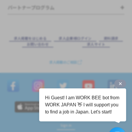
パートナープログラム
求⼈掲載をはじめる
求⼈企業様ログイン
資料請求
お問い合わせ
求⼈サイト
求人掲載のご相談
Hi Guest! I am WORK BEE bot from
WORK JAPAN 👋 I will support you
to find a job in Japan. Let's start!
Sign in