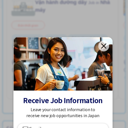
Vận hành đường dây
Nhà
Job in
máy
Bán thời gian
Bãi đậu xe đạp
Bãi đỗ xe
Ít hơn theo thời gian
Không cần kinh nghiệm
WKND & HOL tắt
コダマえき (さいたまけん)
1,050 - 1,313/hour
Đã đăng Hơn 3 tháng trước
Xem thêm
Receive Job Information
View more Nhà máy jobs
Leave your contact information to
receive new job opportunities in Japan
Các công việc được đề xuất