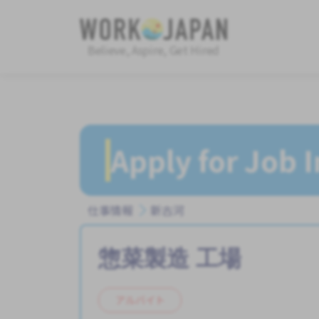
Believe, Aspire, Get Hired
Apply for Job 
仕事情報
新古河
惣菜製造
工場
アルバイト