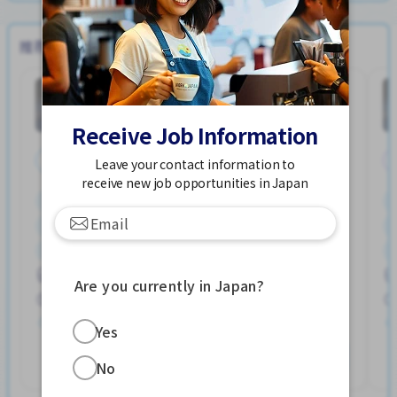
推荐职位
其他
工厂
Job in
Receive Job Information
全职
Leave your contact information to
receive new job opportunities in Japan
停车位
加薪
外籍员工
奖励
女性首选
宿舍部分覆盖
提供膳食
支付交通费
男性首选
ハユカえき (かがわけん)
Are you currently in Japan?
250,000 - 400,000/month
发布 2个星期前
Yes
查看更多
No