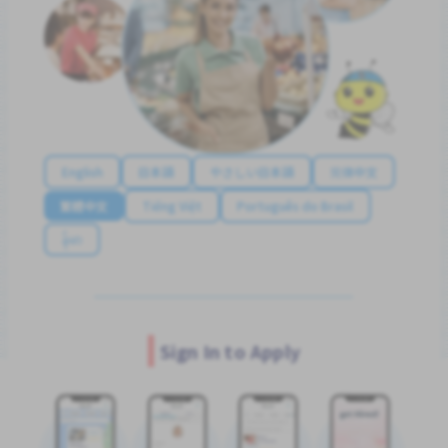
English
日本語
やさしい日本語
简体中文
繁體中文
Tiếng Việt
Português do Brasil
န်မာ
Sign In to Apply