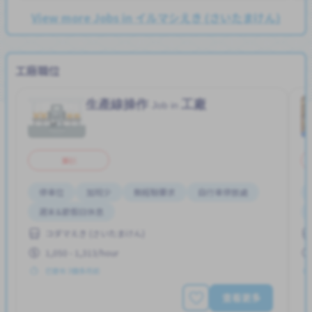
View more Jobs in イルマシえき (さいたまけん)
工廠職位
生產線操作
工廠
Job in
兼职
停車位
加班少
無經驗要求
自行車停放處
週末&節假日休息
コダマえき (さいたまけん)
1,050 - 1,313/hour
已發布 3個多月前
查看更多