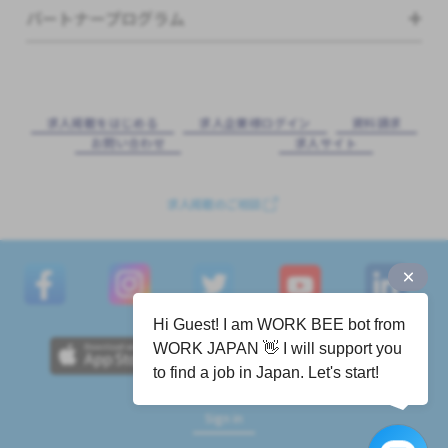
パートナープログラム
求⼈掲載をはじめる
求⼈企業様ログイン
資料請求
お問い合わせ
求⼈サイト
求人掲載のご相談
Hi Guest! I am WORK BEE bot from
WORK JAPAN 👋 I will support you
to find a job in Japan. Let's start!
Sign in