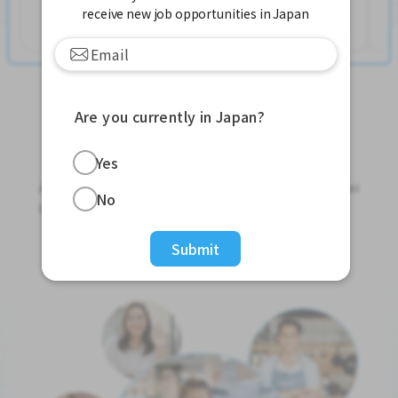
receive new job opportunities in Japan
查看更多
Are you currently in Japan?
Jobs For Foreigners In Japan
Yes
Apply for Part-Time Jobs, Full-Time Jobs and Tokutei
No
Ginou Jobs!
Submit
Get Started