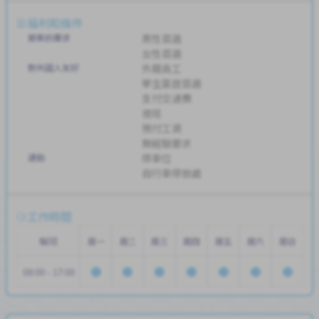
福利和條件
簡單的要求
男性首選
女性首選
對外國人友好
外籍員工
學生簽證首選
支付交通費
夜班
預付工資
無經驗要求
通勤
停車位
自行車停放處
工作時間
輪班
周一
周二
周三
周四
周五
周六
周日
08:00 - 17:00