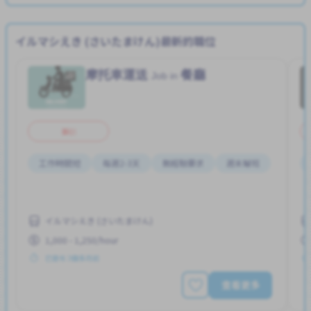
イルマシえき (さいたまけん)最新的職位
摩托車運送
餐廳
Job in
兼职
工作時間短
每週2-3天
無經驗要求
週末輪班
イルマシえき (さいたまけん)
1,000 - 1,250/hour
已發布 3個多月前
查看更多