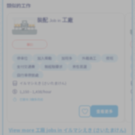
類似的工作
裝配
工廠
Job in
兼职
停車位
加入獎勵
加班多
外籍員工
夜班
支付交通費
無經驗要求
男性首選
自行車停放處
イルマシえき (さいたまけん)
1,150 - 1,438/hour
已發布 3個多月前
查看更多
View more 工廠 jobs in イルマシえき (さいたまけん)