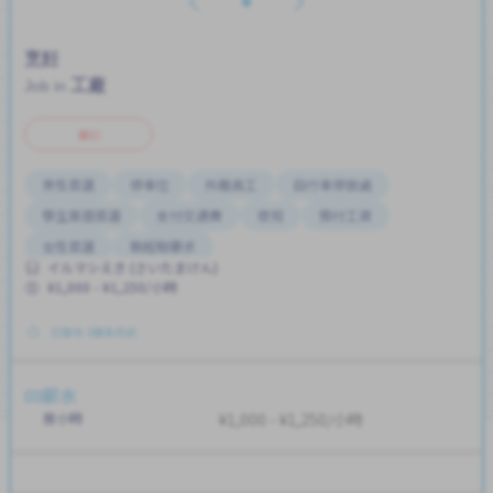
烹飪
工廠
Job in
兼职
男性首選
停車位
外籍員工
自行車停放處
學生簽證首選
支付交通費
夜班
預付工資
女性首選
無經驗要求
イルマシえき (さいたまけん)
¥1,000 - ¥1,250/小時
已發布 3個多月前
薪水
按小時
¥1,000 - ¥1,250/小時