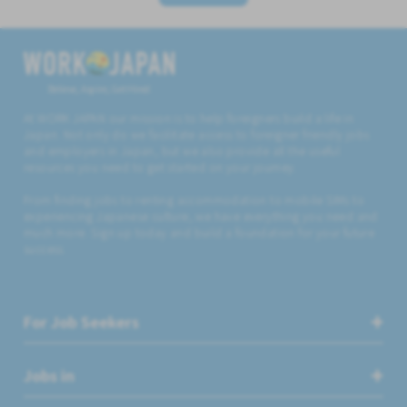
Believe, Aspire, Get Hired
At WORK JAPAN our mission is to help foreigners build a life in
Japan. Not only do we facilitate access to foreigner friendly jobs
and employers in Japan, but we also provide all the useful
resources you need to get started on your journey.
From finding jobs to renting accommodation to mobile SIMs to
experiencing Japanese culture, we have everything you need and
much more. Sign up today and build a foundation for your future
success.
For Job Seekers
Jobs in