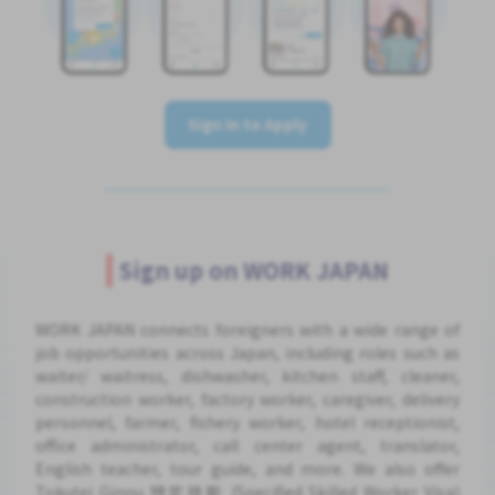
Sign In to Apply
Sign up on WORK JAPAN
WORK JAPAN connects foreigners with a wide range of
job opportunities across Japan, including roles such as
waiter/ waitress, dishwasher, kitchen staff, cleaner,
construction worker, factory worker, caregiver, delivery
personnel, farmer, fishery worker, hotel receptionist,
office administrator, call center agent, translator,
English teacher, tour guide, and more. We also offer
Tokutei Ginou 特定技能 (Specified Skilled Worker Visa)