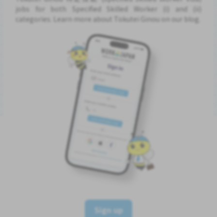
jobs for both Specified Skilled Worker (i) and (ii)
categories. Learn more about Tokutei Ginou on our blog.
Sign up