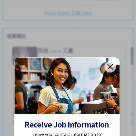
View more 工廠 jobs
推薦職位
其他
工廠
Job in
全職
停車位
加薪
外籍員工
女性首選
宿舍部分覆蓋
提供膳食
支付交通費
獎勵
男性首選
ハユカえき (かがわけん)
Receive Job Information
250,000 - 400,000/month
已發布 1週前
Leave your contact information to