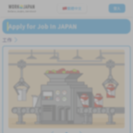
繁體中文
登入
Believe, Aspire, Get Hired
Apply for Job In JAPAN
工作