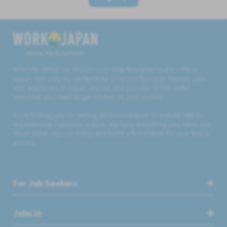
Believe, Aspire, Get Hired
At WORK JAPAN our mission is to help foreigners build a life in
Japan. Not only do we facilitate access to foreigner friendly jobs
and employers in Japan, but we also provide all the useful
resources you need to get started on your journey.
From finding jobs to renting accommodation to mobile SIMs to
experiencing Japanese culture, we have everything you need and
much more. Sign up today and build a foundation for your future
success.
For Job Seekers
Jobs in