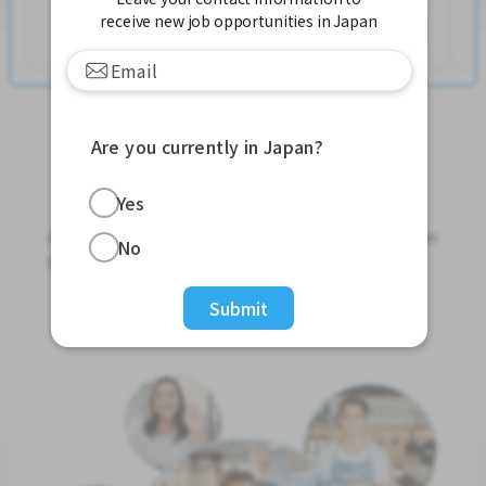
receive new job opportunities in Japan
Ver mais
Are you currently in Japan?
Jobs For Foreigners In Japan
Yes
Apply for Part-Time Jobs, Full-Time Jobs and Tokutei
No
Ginou Jobs!
Submit
Get Started