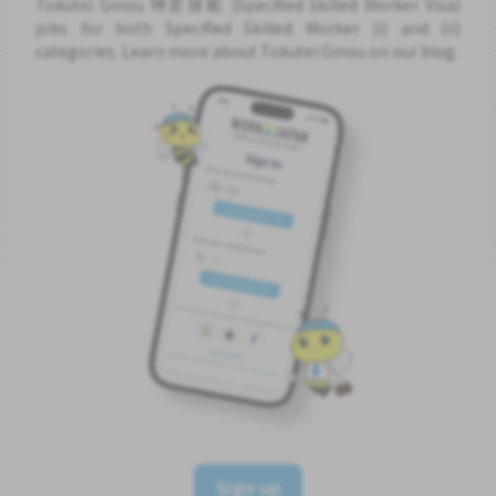
Tokutei Ginou 特定技能 (Specified Skilled Worker Visa)
jobs for both Specified Skilled Worker (i) and (ii)
categories. Learn more about Tokutei Ginou on our blog.
Sign up