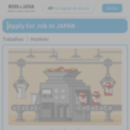
Português do Brasil
Entrar
Believe, Aspire, Get Hired
Apply for Job In JAPAN
Trabalhos
Hoshimi