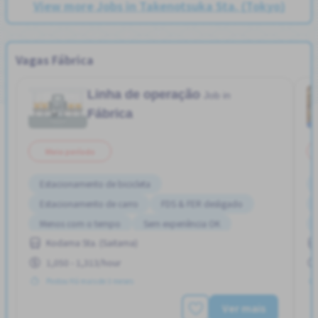
View more Jobs in Takenotsuka Sta. (Tokyo)
Vagas Fábrica
Linha de operação
Job in
Fábrica
Meio período
Estacionamento de bicicleta
Estacionamento de carro
FDS & FER desligado
Menos com o tempo
Sem experiência OK
Kodama Sta. (Saitama)
1,050 - 1,313/hour
Postou Há mais de 3 meses
Ver mais