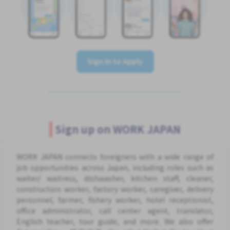
Sign In to Apply
Sign up on WORK JAPAN
WORK JAPAN connects foreigners with a wide range of
job opportunities across Japan, including roles such as
waiter/ waitress, dishwasher, kitchen staff, cleaner,
construction worker, factory worker, caregiver, delivery
personnel, farmer, fishery worker, hotel receptionist,
office administrator, call center agent, translator,
English teacher, tour guide, and more. We also offer