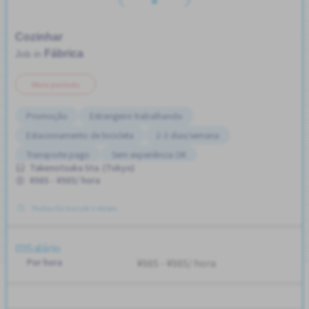
Cozinhar
Fábrica
Job in
Meio período
Promoção
Estrangeiro trabalhando
Estacionamento de bicicleta
2-3 dias/semana
Transporte pago
Sem experiência OK
Takenotsuka Sta. (Tokyo)
¥985 - ¥985/ hora
Postou Há mais de 3 meses
Salário
Por hora
¥985 - ¥985/ hora