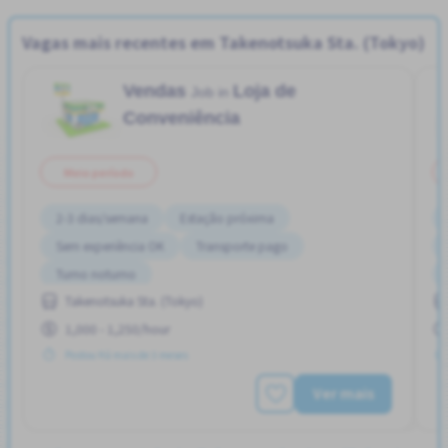
Vagas mais recentes em Takenotsuka Sta. (Tokyo)
Vendas
Loja de
Job in
Conveniência
Meio período
2-3 dias/semana
Estação próxima
Sem experiência OK
Transporte pago
Turno noturno
Takenotsuka Sta. (Tokyo)
1,000 - 1,250/hour
Postou Há mais de 3 meses
Ver mais