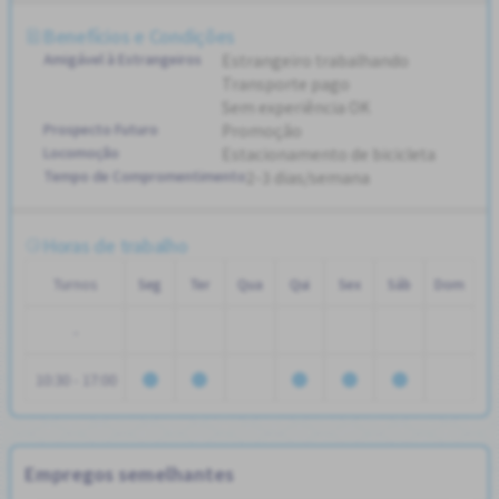
Benefícios e Condições
Amigável à Estrangeiros
Estrangeiro trabalhando
Transporte pago
Sem experiência OK
Prospecto Futuro
Promoção
Locomoção
Estacionamento de bicicleta
Tempo de Compromentimento
2-3 dias/semana
Horas de trabalho
Turnos
Seg
Ter
Qua
Qui
Sex
Sáb
Dom
-
10:30 - 17:00
Empregos semelhantes