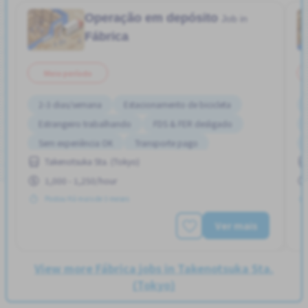
Operação em depósito
Job in
Fábrica
Meio período
2-3 dias/semana
Estacionamento de bicicleta
Estrangeiro trabalhando
FDS & FER desligado
Sem experiência OK
Transporte pago
Takenotsuka Sta. (Tokyo)
1,000 - 1,250/hour
Postou Há mais de 3 meses
Ver mais
View more Fábrica jobs in Takenotsuka Sta.
(Tokyo)