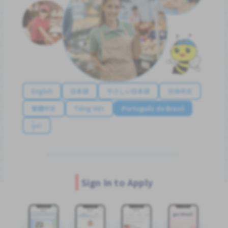
English
日本語
やさしい日本語
简体中文
繁體中文
Tiếng Việt
Português do Brasil
န်မာ
Sign In to Apply