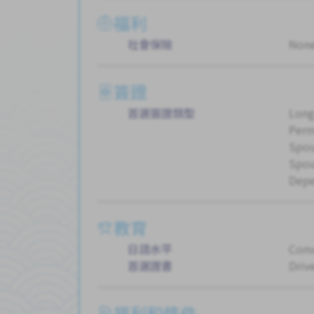
福利
社會保險
Non
簽證
首選簽證類型
Long
Perm
Spou
Spou
Dep
教育
日語水平
Conv
首選證書
Drive
福利和條件