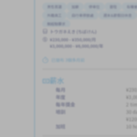
男性首選
加薪
停車位
晉陞
有機
外籍員工
自行車停放處
週末&節假日休息
無經驗要求
トウガネえき (ちばけん)
¥230,000 - ¥350,000/月
¥3,000,000 - ¥6,000,000/年
已發布 3個多月前
薪水
每月
¥230
年度
¥3,0
每年獎金
2 ti
培訓
30 d
¥120
加班
10 h