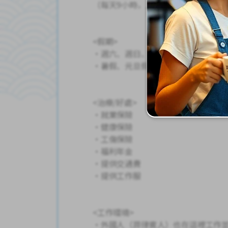
（每天9小時，上午、下午、午休）
<假期>
・週六、週日、假日休息
・暑假、元旦假期、黃金週假期
<治療/好處>
・就業保險
・健康保險
・工傷保險
・福利年金
・提供交通費
・提供工作服
<工作環境>
・外國人（菲律賓人）也在這裡工作