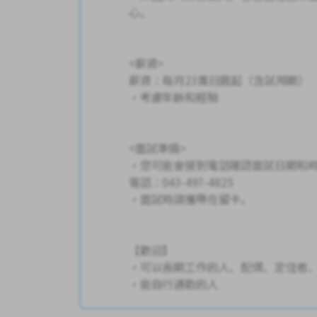
心。
<薪資>
薪資：每月23萬日圓起（含試用期）
・考慮年齡和經驗
<面試準備>
・您可能會接到電話確認面試日期和
電話：043-497-4825
・面試時請攜帶在留卡。
【歡迎】
・可以長期工作的人、配偶、定住者
・能自行通勤的人