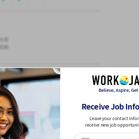
休假
假期
Believe, Aspire, Get
Receive Job Inf
何經驗。
Leave your contact info
receive new job opportuni