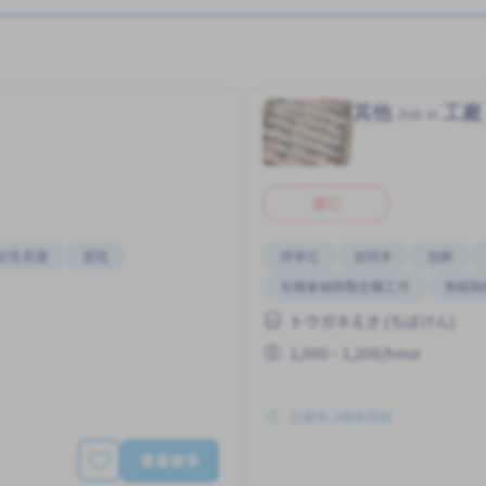
其他
工廠
Job in
兼职
女性首選
晉陞
停車位
加班多
加薪
有機會被錄取全職工作
無經驗
トウガネえき (ちばけん)
1,000 - 1,200/hour
已發布 3個多月前
查看更多