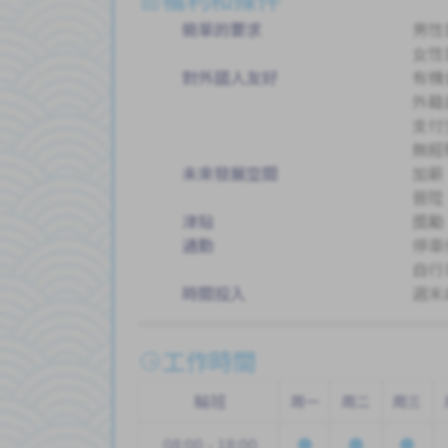
簡單的要求
男性
女性
對外國人友好
有機
外籍
支付
無經
未來發展空間
加薪
晉陞
津貼
獎勵
通勤
停車
自行
時間投入
週末
工作時間
輪班
周一
周二
周三
08:00 - 18:00