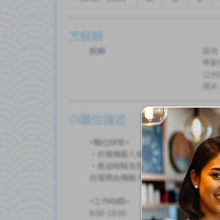
假期
假期
其他
帶薪
公共
週末
職位描述
<職位詳情>
・焊接機器人操作員
・產品檢驗及包裝
焊接將由機器人完成，因此不需要任
<工作時間>
8:00-18:00