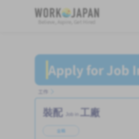
Believe, Aspire, Get Hired
Apply for Job 
工作
裝配
工廠
Job in
全職