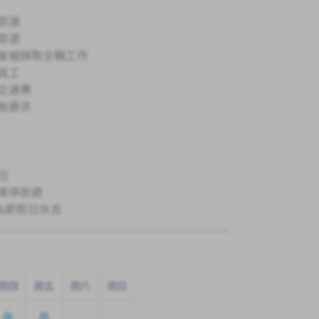
首選
首選
會被錄取全職工作
員工
交通費
驗要求
位
車停放處
&節假日休息
周四
周五
周六
周日