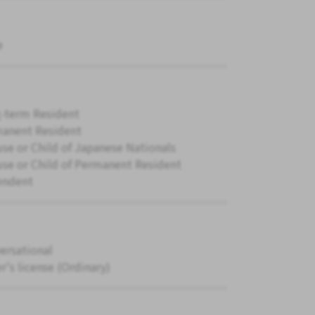
e
-term Resident
anent Resident
se or Child of Japanese Nationals
se or Child of Permanent Resident
endent
ersational
r's license (Ordinary)