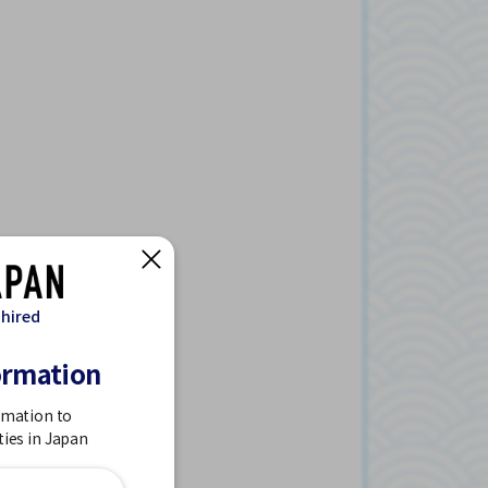
 hired
ormation
rmation to
ties in Japan