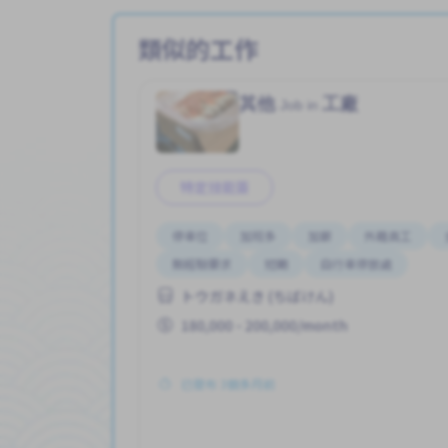
類似的工作
其他
工廠
Job in
特定技能簽
停車位
加班多
加薪
外籍員工
無經驗要求
短期
自行車停放處
トウガネえき (ちばけん)
180,000 - 200,000/month
已發布 3個多月前