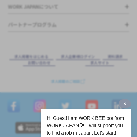
WORK JAPANについて
パートナープログラム
求⼈掲載をはじめる
求⼈企業様ログイン
資料請求
お問い合わせ
求⼈サイト
求人掲載のご相談
Hi Guest! I am WORK BEE bot from
WORK JAPAN 👋 I will support you
to find a job in Japan. Let's start!