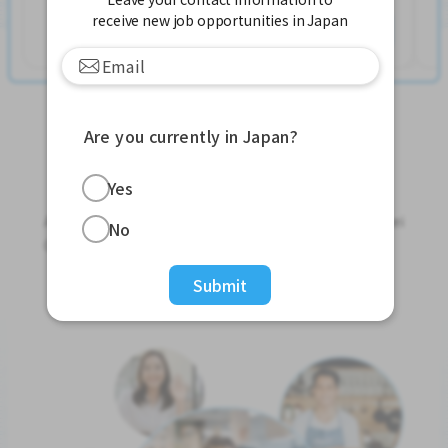
receive new job opportunities in Japan
詳細を見る
Are you currently in Japan?
Jobs For Foreigners In Japan
Yes
Apply for Part-Time Jobs, Full-Time Jobs and Tokutei
No
Ginou Jobs!
Submit
Get Started