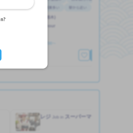
未経験OK
残業多い
駅から近い
新大平下駅 (栃木)
an?
950 - 1,188/hour
求人掲載 ３ヶ月前〜
詳細を見る
レジ
スーパーマーケット
Job in