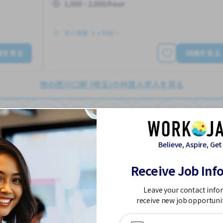
1,000 - 2,000/hour
求人掲載 ３ヶ月前〜
細を見る
詳細を見る
他の西川口駅 (埼玉)の外国人求人を見る
Believe, Aspire, Get
倉庫作業
工場
Job in
Receive Job Inf
Leave your contact info
アルバイト
receive new job opportuni
交通費支給
外国人勤務中
早朝
未経験OK