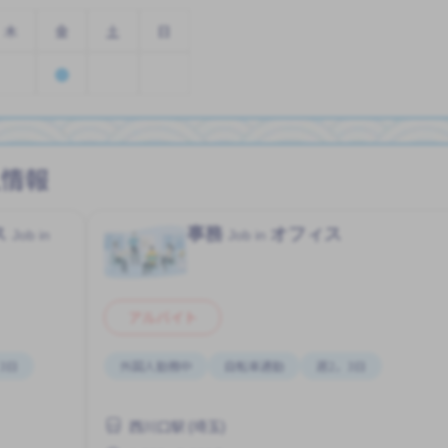
木
金
土
日
人情報
ス
事務
オフィス
Job in
Job in
アルバイト
3日
外国人勤務中
自転車通勤
週2，3日
西川口駅 (埼玉)