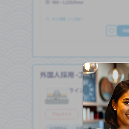
980 - 1,225/hour
求人掲載 ３ヶ月前〜
詳
外国人採用 -工場の求人
ライン作業
工場
Job in
アルバイト
土日祝休み
未経験OK
残業少ない