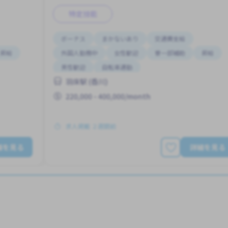
特定技能
ボーナス
まかないあり
交通費支給
昇給
外国人勤務中
女性歓迎
寮一部補助
昇給
男性歓迎
自転車通勤
羽床駅 (香川)
220,000 - 400,000/month
求人掲載 ２週間前
細を見る
詳細を見る