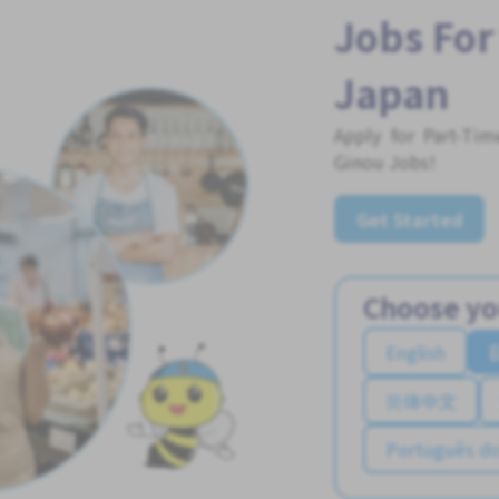
Jobs For
Japan
Apply for Part-Ti
Ginou Jobs!
Get Started
Choose yo
English
简体中文
Português do