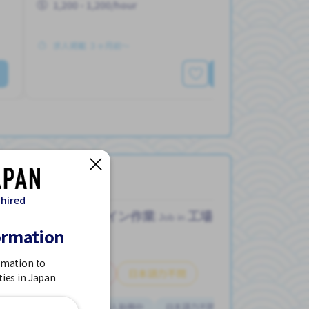
1,200 - 1,200/hour
求人掲載 ３ヶ月前〜
詳細を見る
 hired
ライン作業
工場
Job in
ormation
rmation to
アルバイト
日本語力不問
ties in Japan
前払い
外国人勤務中
日本語力不問