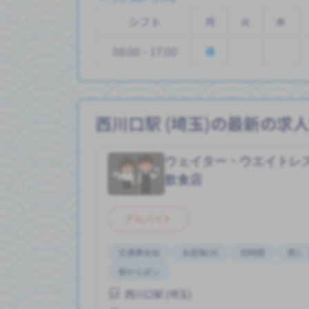
シフト
月
火
水
08:00 - 17:00
西川口駅 (埼玉)の最新の求
ウェイター・ウエイトレ
飲食店
アルバイト
交通費支給
未経験OK
短時間
週2，
駅から近い
西川口駅 (埼玉)