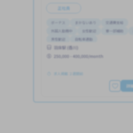
正社員
ボーナス
まかないあり
交通費支給
外国人勤務中
女性歓迎
寮一部補助
男性歓迎
自転車通勤
羽床駅 (香川)
250,000 - 400,000/month
求人掲載 ２週間前
詳