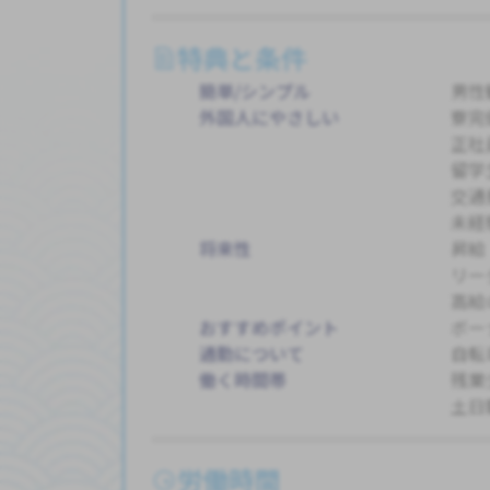
特典と条件
簡単/シンプル
男性
外国人にやさしい
寮完
正社
留学
交通
未経
将来性
昇給
リー
高給
おすすめポイント
ボー
通勤について
自転
働く時間帯
残業
土日
労働時間