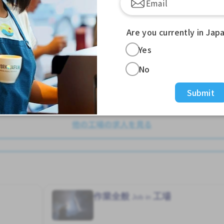
残業少ない
短時間
竹ノ塚駅 (東京)
Are you currently in Jap
985 - 985/hour
Yes
No
求人掲載 ３ヶ月前〜
Submit
細を見る
詳細を見る
他の工場の求人を見る
作業全般
工場
Job in