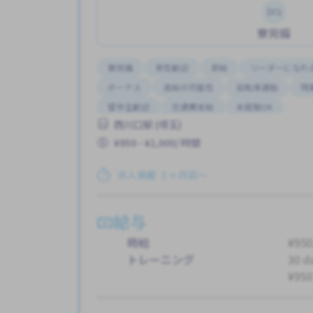
寮完備
寮完備
男性歓迎
昇給
リーダーになれ
ボーナス
高給の可能性
自転車通勤
残
留学生歓迎
交通費支給
未経験OK
西川口駅 (埼玉)
¥950 - ¥1,000/ 時間
求人掲載 ３ヶ月前〜
給与
時給
¥950
トレーニング
30 d
¥950