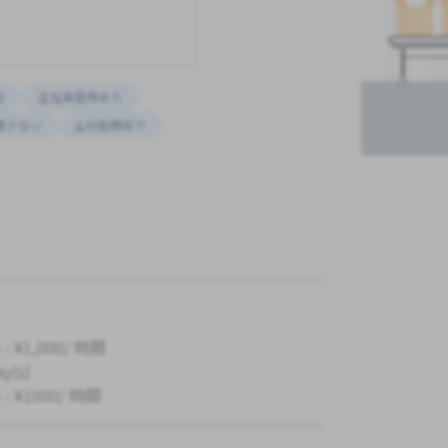
る
正社員登用あり
業少ない
土日勤務有り
 - ¥1,000/ 時間
ay(s)
 - ¥1000/ 時間