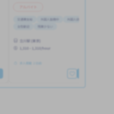
アルバイト
交通費支給
外国人勤務中
外国人研修マニュアル
女性歓迎
残業少ない
立川駅 (東京)
1,310 - 1,310/hour
求人掲載 ２日前
詳細を見る