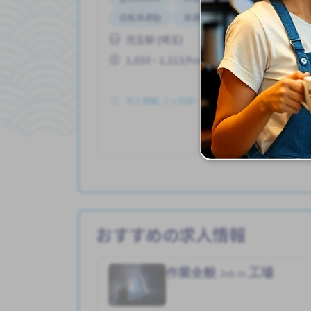
自転車通勤
車通勤
児玉駅 (埼玉)
1,050 - 1,313/hour
求人掲載 ３ヶ月前〜
詳
おすすめの求人情報
作業全般
工場
Job in