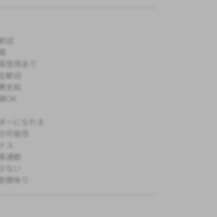
歓迎
備
員登用あり
生歓迎
費支給
験OK
ダーになれる
の可能性
ナス
車通勤
少ない
勤務有り