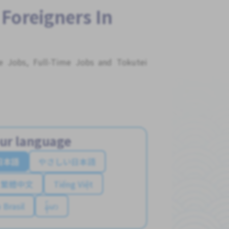
 Foreigners In
me Jobs, Full-Time Jobs and Tokutei
ur language
日本語
やさしい日本語
繁體中文
Tiếng Việt
 Brasil
န်မာ