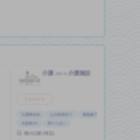
介護
介護施設
Job in
アルバイト
交通費支給
土日勤務有り
履歴書不要
未経験OK
駅から近い
西川口駅 (埼玉)